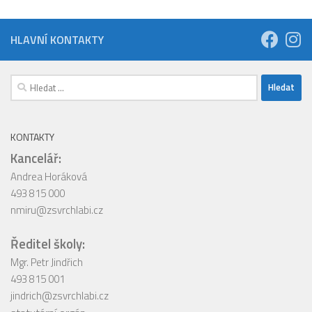
HLAVNÍ KONTAKTY
Vyhledávání
KONTAKTY
Kancelář:
Andrea Horáková
493 815 000
nmiru@zsvrchlabi.cz
Ředitel školy:
Mgr. Petr Jindřich
493 815 001
jindrich@zsvrchlabi.cz