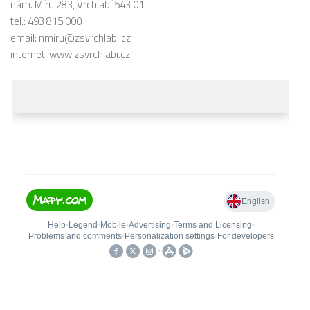
nám. Míru 283, Vrchlabí 543 01
tel.: 493 815 000
email:
nmiru@zsvrchlabi.cz
internet:
www.zsvrchlabi.cz