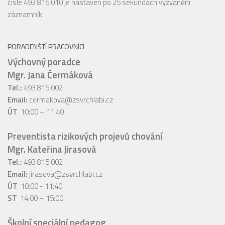
čísle 493 815 010 je nastaven po 25 sekundách vyzvánění
záznamník.
PORADENŠTÍ PRACOVNÍCI
Výchovný poradce
Mgr. Jana Čermáková
Tel.:
493 815 002
Email:
cermakova@zsvrchlabi.cz
ÚT
10:00 – 11:40
Preventista rizikových projevů chování
Mgr. Kateřina Jirasová
Tel.:
493 815 002
Email:
jirasova@zsvrchlabi.cz
ÚT
10:00 - 11:40
ST
14:00 – 15:00
Školní speciální pedagog