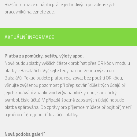
Bližší informace o náplni práce jednotlivých poradenských
pracovníků naleznete
zde
.
AKTUÁLNÍ INFORMACE
Platba za pomůcky, sešity, výlety apod.
Nově budou platby vyšších částek probíhat přes QR kód v modulu
platby v Bakalářích. Vyčkejte tedy na obdrženou výzvu do
Bakalářů. Pokud budete platbu realizovat bez použití QR kódu,
věnujte zvýšenou pozornost při přepisování důležitých údajů při
jejich zadávání v bankovnictví (variabilní symbol, specifický
symbol, číslo účtu). V případě špatně zapsaných údajů nebude
platba spárována! Do zprávy pro příjemce můžete připojit příjmení
a jméno dítěte, jeho třídu a účel platby.
Nová podoba galerií