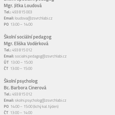
Mgr. Jitka Loudová
Tel.:
493 815 003
Email:
loudova@zsvrchlabi.cz
PO
13:00 – 14:00
Školní sociální pedagog
Mgr. Eliška Voděrková
Tel.:
493 815 012
Email:
socialni.pedagog@zsvrchlabi.cz
ÚT
13:00 – 15:00
ČT
13:00 – 15:00
Školní psycholog
Bc. Barbora Cinerová
Tel.:
493 815 012
Email:
skolni.psycholog@zsvrchlabi.cz
PO
14:00 – 15:00 (lichý kal. týden)
ČT
13:00 – 14:00