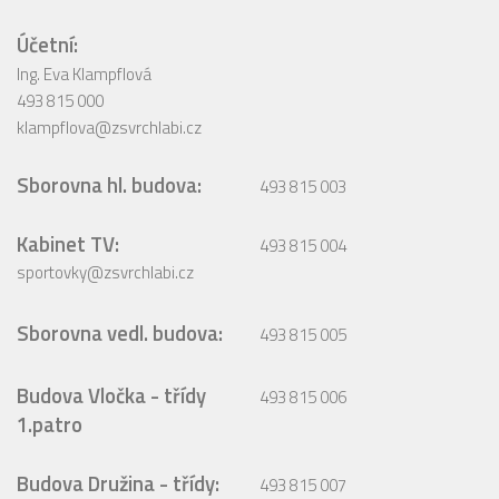
Účetní:
Ing. Eva Klampflová
493 815 000
klampflova@zsvrchlabi.cz
Sborovna hl. budova:
493 815 003
Kabinet TV:
493 815 004
sportovky@zsvrchlabi.cz
Sborovna vedl. budova:
493 815 005
Budova Vločka - třídy
493 815 006
1.patro
Budova Družina - třídy:
493 815 007