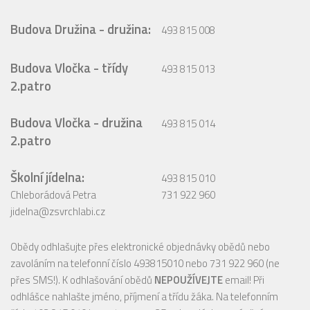
Budova Družina - družina:
493 815 008
Budova Vločka - třídy
493 815 013
2.patro
Budova Vločka - družina
493 815 014
2.patro
Školní jídelna:
493 815 010
Chleborádová Petra
731 922 960
jidelna@zsvrchlabi.cz
Obědy odhlašujte přes elektronické objednávky obědů nebo
zavoláním na telefonní číslo 493815010 nebo 731 922 960 (ne
přes SMS!). K odhlašování obědů
NEPOUŽÍVEJTE
email! Při
odhlášce nahlašte jméno, příjmení a třídu žáka. Na telefonním