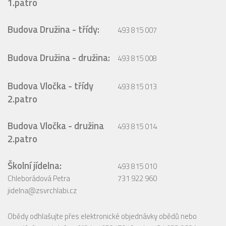
1.patro
Budova Družina - třídy:
493 815 007
Budova Družina - družina:
493 815 008
Budova Vločka - třídy
493 815 013
2.patro
Budova Vločka - družina
493 815 014
2.patro
Školní jídelna:
493 815 010
Chleborádová Petra
731 922 960
jidelna@zsvrchlabi.cz
Obědy odhlašujte přes elektronické objednávky obědů nebo