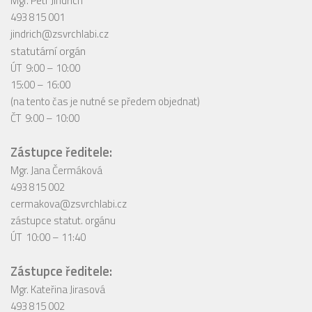
Mgr. Petr Jindřich
493 815 001
jindrich@zsvrchlabi.cz
statutární orgán
ÚT 9:00 – 10:00
15:00 – 16:00
(na tento čas je nutné se předem objednat)
ČT 9:00 – 10:00
Zástupce ředitele:
Mgr. Jana Čermáková
493 815 002
cermakova@zsvrchlabi.cz
zástupce statut. orgánu
ÚT 10:00 – 11:40
Zástupce ředitele:
Mgr. Kateřina Jirasová
493 815 002