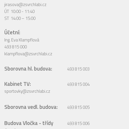
jirasova@zsvrchlabi.cz
ÚT 10:00 - 11:40
ST 14:00 – 15:00
Účetní:
Ing. Eva Klampflová
493 815 000
klampflova@zsvrchlabi.cz
Sborovna hl. budova:
493 815 003
Kabinet TV:
493 815 004
sportovky@zsvrchlabi.cz
Sborovna vedl. budova:
493 815 005
Budova Vločka - třídy
493 815 006