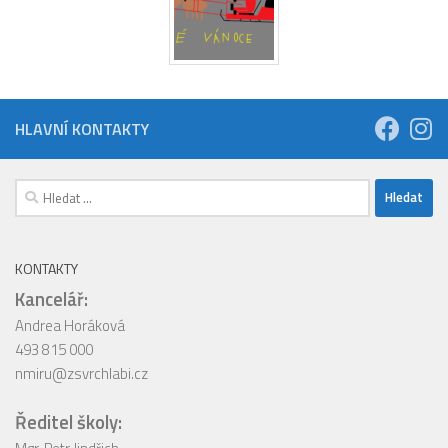
HLAVNÍ KONTAKTY
Vyhledávání
KONTAKTY
Kancelář:
Andrea Horáková
493 815 000
nmiru@zsvrchlabi.cz
Ředitel školy: