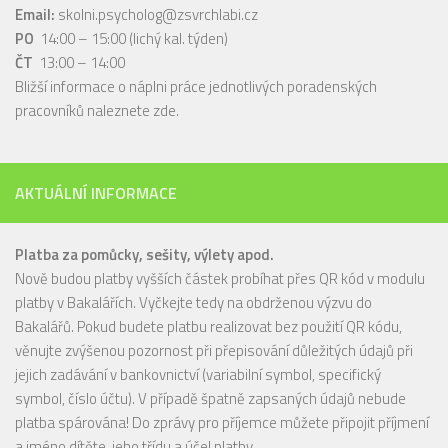
Email:
skolni.psycholog@zsvrchlabi.cz
PO
14:00 – 15:00 (lichý kal. týden)
ČT
13:00 – 14:00
Bližší informace o náplni práce jednotlivých poradenských
pracovníků naleznete
zde
.
AKTUÁLNÍ INFORMACE
Platba za pomůcky, sešity, výlety apod.
Nově budou platby vyšších částek probíhat přes QR kód v modulu
platby v Bakalářích. Vyčkejte tedy na obdrženou výzvu do
Bakalářů. Pokud budete platbu realizovat bez použití QR kódu,
věnujte zvýšenou pozornost při přepisování důležitých údajů při
jejich zadávání v bankovnictví (variabilní symbol, specifický
symbol, číslo účtu). V případě špatně zapsaných údajů nebude
platba spárována! Do zprávy pro příjemce můžete připojit příjmení
a jméno dítěte, jeho třídu a účel platby.