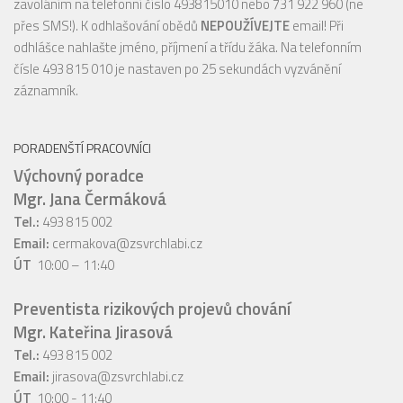
zavoláním na telefonní číslo 493815010 nebo 731 922 960 (ne
přes SMS!). K odhlašování obědů
NEPOUŽÍVEJTE
email! Při
odhlášce nahlašte jméno, příjmení a třídu žáka. Na telefonním
čísle 493 815 010 je nastaven po 25 sekundách vyzvánění
záznamník.
PORADENŠTÍ PRACOVNÍCI
Výchovný poradce
Mgr. Jana Čermáková
Tel.:
493 815 002
Email:
cermakova@zsvrchlabi.cz
ÚT
10:00 – 11:40
Preventista rizikových projevů chování
Mgr. Kateřina Jirasová
Tel.:
493 815 002
Email:
jirasova@zsvrchlabi.cz
ÚT
10:00 - 11:40