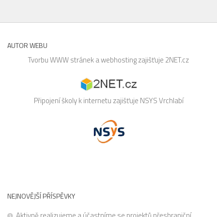
AUTOR WEBU
Tvorbu WWW stránek a webhosting zajišťuje
2NET.cz
Připojení školy k internetu zajišťuje
NSYS
Vrchlabí
NEJNOVĚJŠÍ PŘÍSPĚVKY
Aktivně realizujeme a účastníme se projektů přeshraniční