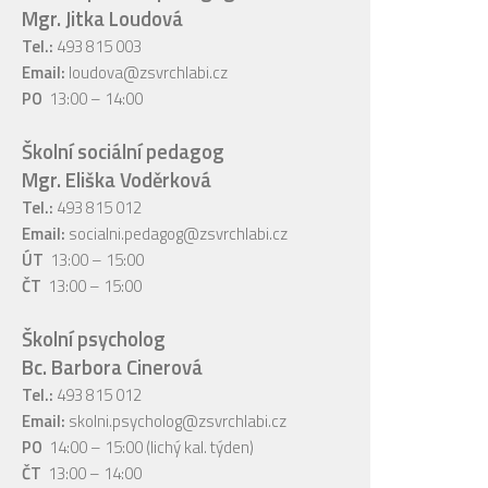
Mgr. Jitka Loudová
Tel.:
493 815 003
Email:
loudova@zsvrchlabi.cz
PO
13:00 – 14:00
Školní sociální pedagog
Mgr. Eliška Voděrková
Tel.:
493 815 012
Email:
socialni.pedagog@zsvrchlabi.cz
ÚT
13:00 – 15:00
ČT
13:00 – 15:00
Školní psycholog
Bc. Barbora Cinerová
Tel.:
493 815 012
Email:
skolni.psycholog@zsvrchlabi.cz
PO
14:00 – 15:00 (lichý kal. týden)
ČT
13:00 – 14:00