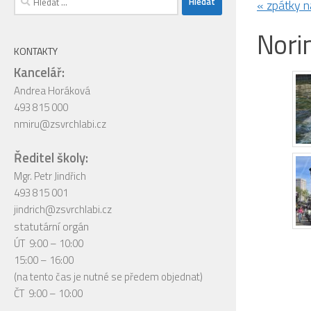
« zpátky 
Nori
KONTAKTY
Kancelář:
Andrea Horáková
493 815 000
nmiru@zsvrchlabi.cz
Ředitel školy:
Mgr. Petr Jindřich
493 815 001
jindrich@zsvrchlabi.cz
statutární orgán
ÚT 9:00 – 10:00
15:00 – 16:00
(na tento čas je nutné se předem objednat)
ČT 9:00 – 10:00