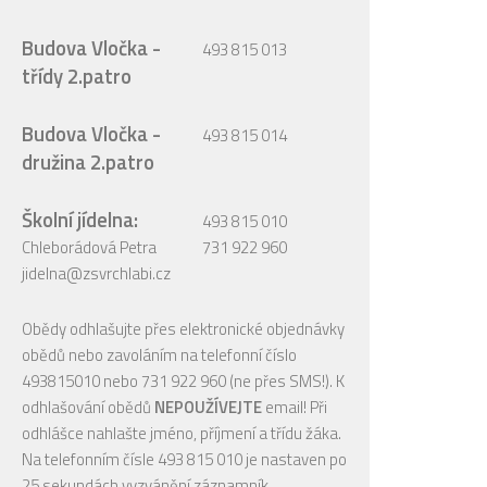
Budova Vločka -
493 815 013
třídy 2.patro
Budova Vločka -
493 815 014
družina 2.patro
Školní jídelna:
493 815 010
Chleborádová Petra
731 922 960
jidelna@zsvrchlabi.cz
Obědy odhlašujte přes elektronické objednávky
obědů nebo zavoláním na telefonní číslo
493815010 nebo 731 922 960 (ne přes SMS!). K
odhlašování obědů
NEPOUŽÍVEJTE
email! Při
odhlášce nahlašte jméno, příjmení a třídu žáka.
Na telefonním čísle 493 815 010 je nastaven po
25 sekundách vyzvánění záznamník.