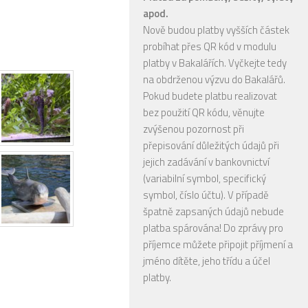
apod.
Nově budou platby vyšších částek
probíhat přes QR kód v modulu
platby v Bakalářích. Vyčkejte tedy
na obdrženou výzvu do Bakalářů.
Pokud budete platbu realizovat
bez použití QR kódu, věnujte
zvýšenou pozornost při
přepisování důležitých údajů při
jejich zadávání v bankovnictví
(variabilní symbol, specifický
symbol, číslo účtu). V případě
špatně zapsaných údajů nebude
platba spárována! Do zprávy pro
příjemce můžete připojit příjmení a
jméno dítěte, jeho třídu a účel
platby.