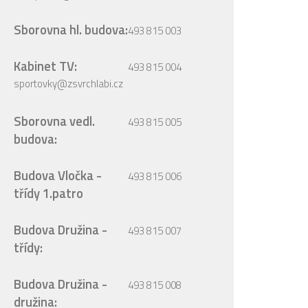
Sborovna hl. budova:
493 815 003
Kabinet TV:
493 815 004
sportovky@zsvrchlabi.cz
Sborovna vedl.
493 815 005
budova:
Budova Vločka -
493 815 006
třídy 1.patro
Budova Družina -
493 815 007
třídy:
Budova Družina -
493 815 008
družina: