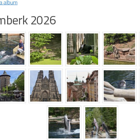
na album
mberk 2026