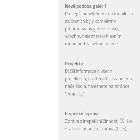
Nová podoba galerií
Pro lepší použitelnost na mobilních
zařízeních byly kompletně
přepracovány galerie z akcí,
všechny naleznete v hlavním
menu pod záložkou Galerie.
Projekty
Bližší informace o všech
projektech, do kterých je zapojena
naše škola, naleznete na stránce
"Projekty".
Inspekční zpráva
Zpráva z inspekční činnosti ČŠI ke
stažení:
Inspekční zpráva (PDF)