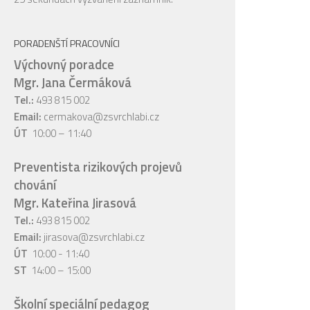
PORADENŠTÍ PRACOVNÍCI
Výchovný poradce
Mgr. Jana Čermáková
Tel.:
493 815 002
Email:
cermakova@zsvrchlabi.cz
ÚT
10:00 – 11:40
Preventista rizikových projevů
chování
Mgr. Kateřina Jirasová
Tel.:
493 815 002
Email:
jirasova@zsvrchlabi.cz
ÚT
10:00 - 11:40
ST
14:00 – 15:00
Školní speciální pedagog