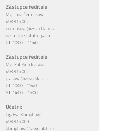
Zástupce ředitele:
Mgr. Jana Čermáková
493 815 002
cermakova@zsvrchlabi.cz
zástupce statut. orgánu
ÚT 10:00 – 11:40
Zástupce ředitele:
Mgr. Kateřina Jirasová
493 815 002
jirasova@zsvrchlabi.cz
ÚT 10:00 - 11:40
ST 14:00 – 15:00
Účetní:
Ing. Eva Klampflová
493 815 000
klampflova@zsvrchlabi.cz