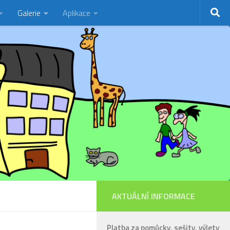
Galerie
Aplikace
AKTUÁLNÍ INFORMACE
Platba za pomůcky, sešity, výlety