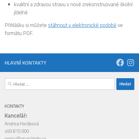
kvalitní a zdravou stravu v nově zrekonstruované školní
jídelně
Přihlášku si můžete
stáhnout v elektronické podobě
ve
formátu PDF.
HLAVNÍ KONTAKTY
Vyhledávání
KONTAKTY
Kancelář:
Andrea Horáková
493 815 000
nmiru@zsvrchlabi.cz