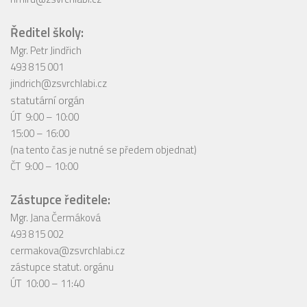
Ředitel školy:
Mgr. Petr Jindřich
493 815 001
jindrich@zsvrchlabi.cz
statutární orgán
ÚT 9:00 – 10:00
15:00 – 16:00
(na tento čas je nutné se předem objednat)
ČT 9:00 – 10:00
Zástupce ředitele:
Mgr. Jana Čermáková
493 815 002
cermakova@zsvrchlabi.cz
zástupce statut. orgánu
ÚT 10:00 – 11:40