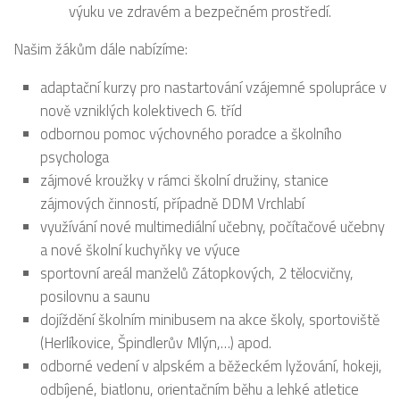
výuku ve zdravém a bezpečném prostředí.
Našim žákům dále nabízíme:
adaptační kurzy pro nastartování vzájemné spolupráce v
nově vzniklých kolektivech 6. tříd
odbornou pomoc výchovného poradce a školního
psychologa
zájmové kroužky v rámci školní družiny, stanice
zájmových činností, případně DDM Vrchlabí
využívání nové multimediální učebny, počítačové učebny
a nové školní kuchyňky ve výuce
sportovní areál manželů Zátopkových, 2 tělocvičny,
posilovnu a saunu
dojíždění školním minibusem na akce školy, sportoviště
(Herlíkovice, Špindlerův Mlýn,…) apod.
odborné vedení v alpském a běžeckém lyžování, hokeji,
odbíjené, biatlonu, orientačním běhu a lehké atletice