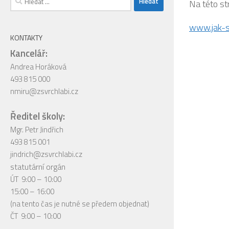
Na této st
www.jak-s
KONTAKTY
Kancelář:
Andrea Horáková
493 815 000
nmiru@zsvrchlabi.cz
Ředitel školy:
Mgr. Petr Jindřich
493 815 001
jindrich@zsvrchlabi.cz
statutární orgán
ÚT 9:00 – 10:00
15:00 – 16:00
(na tento čas je nutné se předem objednat)
ČT 9:00 – 10:00