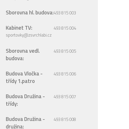
Sborovna hl. budova:
493 815 003
Kabinet TV:
493 815 004
sportovky@zsvrchlabi.cz
Sborovna vedl.
493 815 005
budova:
Budova Vločka -
493 815 006
třídy 1.patro
Budova Družina -
493 815 007
třídy:
Budova Družina -
493 815 008
družina: