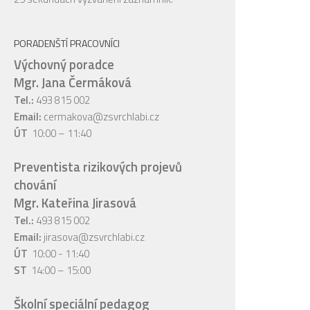
PORADENŠTÍ PRACOVNÍCI
Výchovný poradce
Mgr. Jana Čermáková
Tel.:
493 815 002
Email:
cermakova@zsvrchlabi.cz
ÚT
10:00 – 11:40
Preventista rizikových projevů
chování
Mgr. Kateřina Jirasová
Tel.:
493 815 002
Email:
jirasova@zsvrchlabi.cz
ÚT
10:00 - 11:40
ST
14:00 – 15:00
Školní speciální pedagog