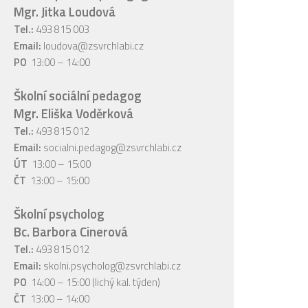
Mgr. Jitka Loudová
Tel.:
493 815 003
Email:
loudova@zsvrchlabi.cz
PO
13:00 – 14:00
Školní sociální pedagog
Mgr. Eliška Voděrková
Tel.:
493 815 012
Email:
socialni.pedagog@zsvrchlabi.cz
ÚT
13:00 – 15:00
ČT
13:00 – 15:00
Školní psycholog
Bc. Barbora Cinerová
Tel.:
493 815 012
Email:
skolni.psycholog@zsvrchlabi.cz
PO
14:00 – 15:00 (lichý kal. týden)
ČT
13:00 – 14:00