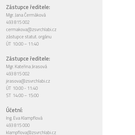
Zástupce ředitele:
Mgr. Jana Čermáková
493 815 002
cermakova@zsvrchlabi.cz
zástupce statut. orgánu
ÚT 10:00 – 11:40
Zástupce ředitele:
Mgr. Kateřina Jirasová
493 815 002
jirasova@zsvrchlabi.cz
ÚT 10:00 - 11:40
ST 14:00 – 15:00
Účetní:
Ing. Eva Klampflová
493 815 000
klampflova@zsvrchlabi.cz