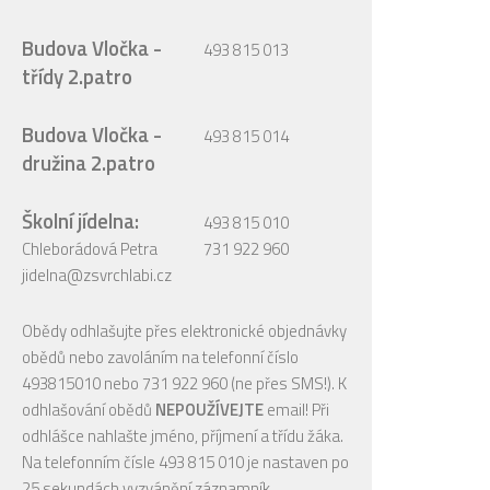
Budova Vločka -
493 815 013
třídy 2.patro
Budova Vločka -
493 815 014
družina 2.patro
Školní jídelna:
493 815 010
Chleborádová Petra
731 922 960
jidelna@zsvrchlabi.cz
Obědy odhlašujte přes elektronické objednávky
obědů nebo zavoláním na telefonní číslo
493815010 nebo 731 922 960 (ne přes SMS!). K
odhlašování obědů
NEPOUŽÍVEJTE
email! Při
odhlášce nahlašte jméno, příjmení a třídu žáka.
Na telefonním čísle 493 815 010 je nastaven po
25 sekundách vyzvánění záznamník.