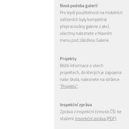
Nová podoba galerií
Pro lepší použitelnost na mobilních
zařízeních byly kompletně
přepracovány galerie z akcí,
všechny naleznete v hlavním
menu pod záložkou Galerie.
Projekty
Bližší informace o všech
projektech, do kterých je zapojena
naše škola, naleznete na stránce
"Projekty".
Inspekční zpráva
Zpráva z inspekční činnosti ČŠI ke
stažení:
Inspekční zpráva (PDF)