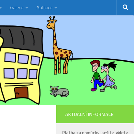
Galerie
Aplikace
AKTUÁLNÍ INFORMACE
Platba za pomůcky, sešity, výlety