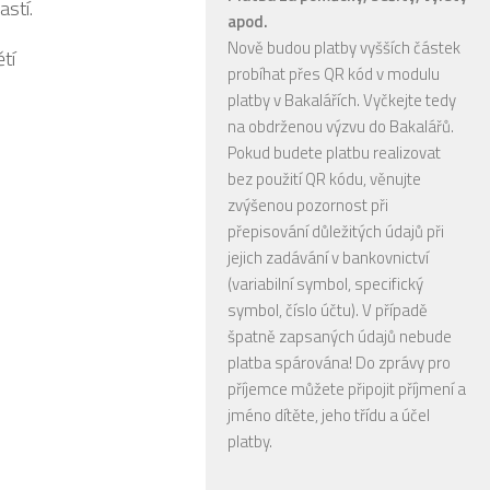
stí.
apod.
Nově budou platby vyšších částek
tí
probíhat přes QR kód v modulu
platby v Bakalářích. Vyčkejte tedy
na obdrženou výzvu do Bakalářů.
Pokud budete platbu realizovat
bez použití QR kódu, věnujte
zvýšenou pozornost při
přepisování důležitých údajů při
jejich zadávání v bankovnictví
(variabilní symbol, specifický
symbol, číslo účtu). V případě
špatně zapsaných údajů nebude
platba spárována! Do zprávy pro
příjemce můžete připojit příjmení a
jméno dítěte, jeho třídu a účel
platby.