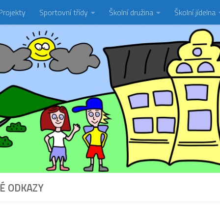
Projekty
Sportovní třídy
Školní družina
Školní jídelna
É ODKAZY