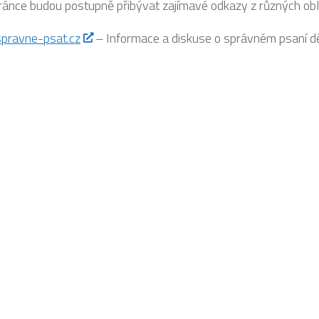
ránce budou postupně přibývat zajímavé odkazy z různých obla
pravne-psat.cz
– Informace a diskuse o správném psaní dě