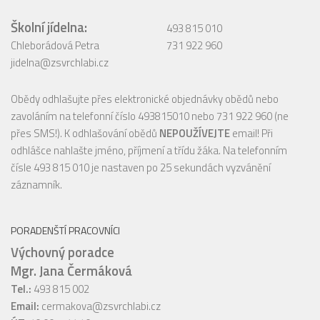
Školní jídelna:
493 815 010
Chleborádová Petra
731 922 960
jidelna@zsvrchlabi.cz
Obědy odhlašujte přes elektronické objednávky obědů nebo
zavoláním na telefonní číslo 493815010 nebo 731 922 960 (ne
přes SMS!). K odhlašování obědů
NEPOUŽÍVEJTE
email! Při
odhlášce nahlašte jméno, příjmení a třídu žáka. Na telefonním
čísle 493 815 010 je nastaven po 25 sekundách vyzvánění
záznamník.
PORADENŠTÍ PRACOVNÍCI
Výchovný poradce
Mgr. Jana Čermáková
Tel.:
493 815 002
Email:
cermakova@zsvrchlabi.cz