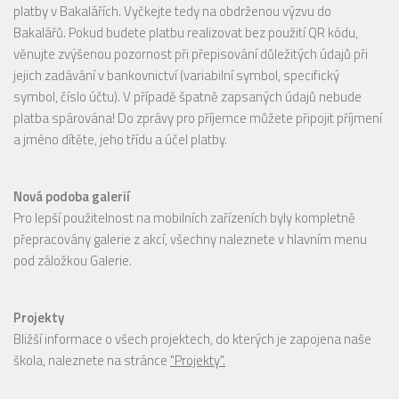
platby v Bakalářích. Vyčkejte tedy na obdrženou výzvu do
Bakalářů. Pokud budete platbu realizovat bez použití QR kódu,
věnujte zvýšenou pozornost při přepisování důležitých údajů při
jejich zadávání v bankovnictví (variabilní symbol, specifický
symbol, číslo účtu). V případě špatně zapsaných údajů nebude
platba spárována! Do zprávy pro příjemce můžete připojit příjmení
a jméno dítěte, jeho třídu a účel platby.
Nová podoba galerií
Pro lepší použitelnost na mobilních zařízeních byly kompletně
přepracovány galerie z akcí, všechny naleznete v hlavním menu
pod záložkou Galerie.
Projekty
Bližší informace o všech projektech, do kterých je zapojena naše
škola, naleznete na stránce
"Projekty".