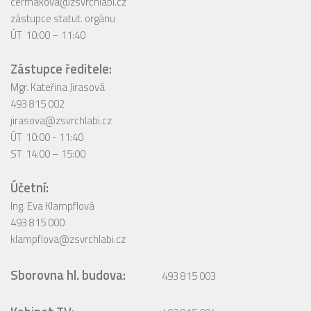
cermakova@zsvrchlabi.cz
zástupce statut. orgánu
ÚT 10:00 – 11:40
Zástupce ředitele:
Mgr. Kateřina Jirasová
493 815 002
jirasova@zsvrchlabi.cz
ÚT 10:00 - 11:40
ST 14:00 – 15:00
Účetní:
Ing. Eva Klampflová
493 815 000
klampflova@zsvrchlabi.cz
Sborovna hl. budova:
493 815 003