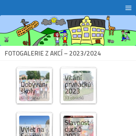
Skip to content
FOTOGALERIE Z AKCÍ – 2023/2024
Vítání
Dobývání
prvňáčků
školy
2023
68 obrázků
33 obrázků
Slavnost
Výlet na
duchů
Sněžku
2023