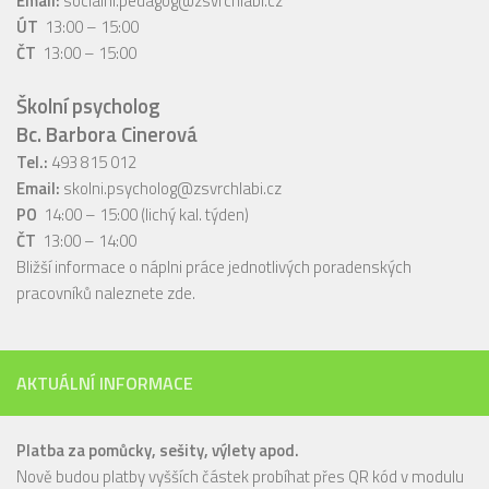
Email:
socialni.pedagog@zsvrchlabi.cz
ÚT
13:00 – 15:00
ČT
13:00 – 15:00
Školní psycholog
Bc. Barbora Cinerová
Tel.:
493 815 012
Email:
skolni.psycholog@zsvrchlabi.cz
PO
14:00 – 15:00 (lichý kal. týden)
ČT
13:00 – 14:00
Bližší informace o náplni práce jednotlivých poradenských
pracovníků naleznete
zde
.
AKTUÁLNÍ INFORMACE
Platba za pomůcky, sešity, výlety apod.
Nově budou platby vyšších částek probíhat přes QR kód v modulu