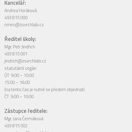
Kancelář:
Andrea Horáková
493 815 000
nmiru@zsvrchlabi.cz
Ředitel školy:
Mgr. Petr Jindřich
493 815 001
jindrich@zsvrchlabi.cz
statutární orgán
ÚT 9:00 – 10:00
15:00 – 16:00
(na tento čas je nutné se předem objednat)
ČT 9:00 – 10:00
Zástupce ředitele:
Mgr. Jana Čermáková
493 815 002