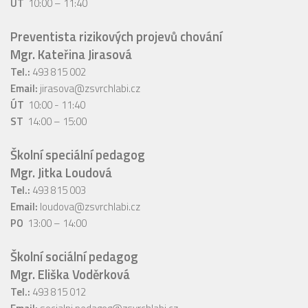
ÚT
10:00 – 11:40
Preventista rizikových projevů chování
Mgr. Kateřina Jirasová
Tel.:
493 815 002
Email:
jirasova@zsvrchlabi.cz
ÚT
10:00 - 11:40
ST
14:00 – 15:00
Školní speciální pedagog
Mgr. Jitka Loudová
Tel.:
493 815 003
Email:
loudova@zsvrchlabi.cz
PO
13:00 – 14:00
Školní sociální pedagog
Mgr. Eliška Voděrková
Tel.:
493 815 012