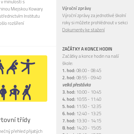
v minulosti s
Výroční zprávy
minou Miejskou Kowary
Výroční zprávy za jednotlivé školní
střednictvím Institutu
roky si můžete prohlédnout v sekci
ošlo rozšíření
Dokumenty ke stažení
ZAČÁTKY A KONCE HODIN
Začátky a konce hodin na naší
škole:
1. hod:
08:00 - 08:45
2. hod:
08:55 - 09:40
velká přestávka
3. hod:
10:00 - 10:45
4. hod:
10:55 - 11:40
5. hod:
11:50 - 12:35
6. hod:
12:40 - 13:25
rtovní třídy
7. hod:
13:30 - 14:15
8. hod:
14:20 - 15:05
nečný přehled přijatých