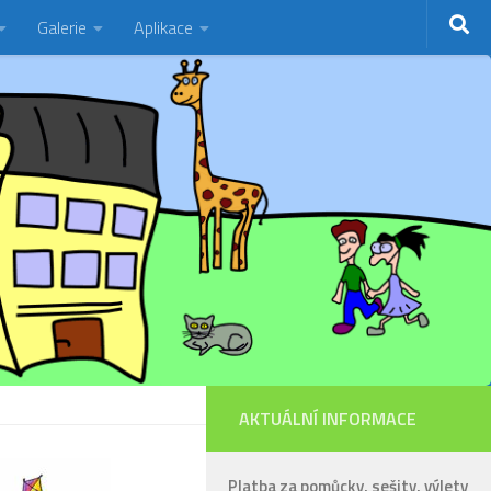
Galerie
Aplikace
AKTUÁLNÍ INFORMACE
Platba za pomůcky, sešity, výlety