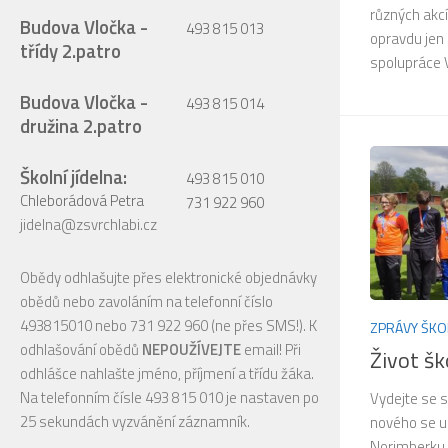
různých akcí
Budova Vločka -
493 815 013
opravdu jen
třídy 2.patro
spolupráce 
Budova Vločka -
493 815 014
družina 2.patro
Školní jídelna:
493 815 010
Chleborádová Petra
731 922 960
jidelna@zsvrchlabi.cz
Obědy odhlašujte přes elektronické objednávky
obědů nebo zavoláním na telefonní číslo
493815010 nebo 731 922 960 (ne přes SMS!). K
ZPRÁVY ŠKO
odhlašování obědů
NEPOUŽÍVEJTE
email! Při
Život šk
odhlášce nahlašte jméno, příjmení a třídu žáka.
Na telefonním čísle 493 815 010 je nastaven po
Vydejte se s
25 sekundách vyzvánění záznamník.
nového se u 
Norimberku P