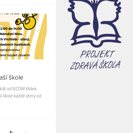
ší škole
akát od NZDM Klídek,
í škole každé úterý od