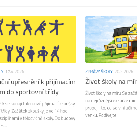
ZPRÁVY ŠKOLY
20.3.2026
LY
17.4.2026
Život školy na mí
ční upřesnění k přijímacím
m do sportovní třídy
Život školy na míru Se zač
na nejrůznější exkurze mi
6 se konají talentové přijímací zkoušky
propojili to, co se v ní uč
 třídy. Začátek zkoušky je ve 14 hod.
venku. Podívejte...
sciplínami v tělocvičně školy. Do budovy
s...