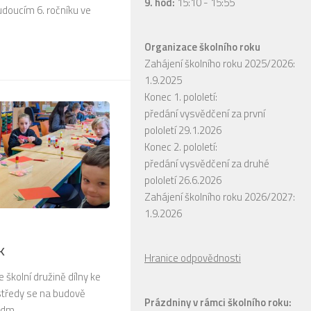
9. hod:
15:10 - 15:55
udoucím 6. ročníku ve
Organizace školního roku
Zahájení školního roku 2025/2026:
1.9.2025
Konec 1. pololetí:
předání vysvědčení za první
pololetí 29.1.2026
Konec 2. pololetí:
předání vysvědčení za druhé
pololetí 26.6.2026
Zahájení školního roku 2026/2027:
1.9.2026
k
Hranice odpovědnosti
e školní družině dílny ke
středy se na budově
Prázdniny v rámci školního roku:
dm...