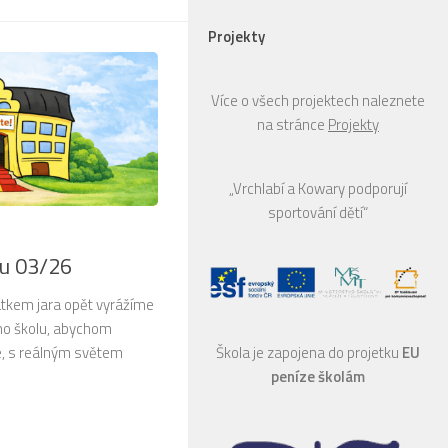
Projekty
Více o všech projektech naleznete
na stránce
Projekty
„Vrchlabí a Kowary podporují
sportování dětí“
ru 03/26
átkem jara opět vyrážíme
mo školu, abychom
íme, s reálným světem
Škola je zapojena do projetku
EU
peníze školám