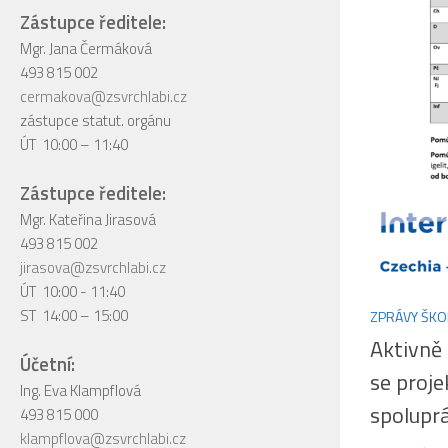
Zástupce ředitele:
Mgr. Jana Čermáková
493 815 002
cermakova@zsvrchlabi.cz
zástupce statut. orgánu
ÚT 10:00 – 11:40
Zástupce ředitele:
Mgr. Kateřina Jirasová
493 815 002
jirasova@zsvrchlabi.cz
ÚT 10:00 - 11:40
ST 14:00 – 15:00
ZPRÁVY ŠKO
Aktivně
Účetní:
se proje
Ing. Eva Klampflová
spolupr
493 815 000
klampflova@zsvrchlabi.cz