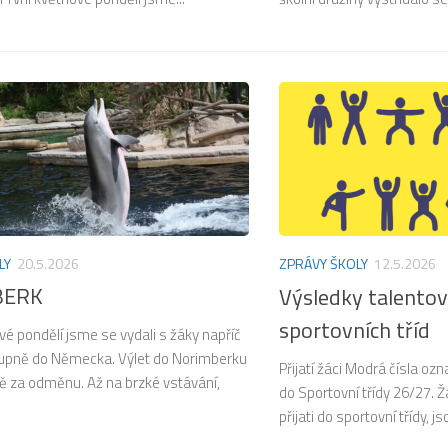
LY
20.5.2026
ZPRÁVY ŠKOLY
12.5.2026
BERK
Výsledky talento
sportovních tříd
vé pondělí jsme se vydali s žáky napříč
stupně do Německa. Výlet do Norimberku
Přijatí žáci Modrá čísla označ
ě za odměnu. Až na brzké vstávání,
do Sportovní třídy 26/27. Žác
přijati do sportovní třídy, js