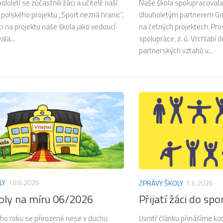
loletí se zúčastnili žáci a učitelé naší
Naše škola spolupracovala 
polského projektu „Sport nezná hranic“.
dlouholetým partnerem G
i na projektu naše škola jako vedoucí
na četných projektech. Pro
ala...
spolupráce, z. ú. Vrchlabí d
partnerských vztahů v...
LY
18.6.2026
ZPRÁVY ŠKOLY
1.6.2026
koly na míru 06/2026
Přijatí žáci do spo
ího roku se přirozeně nese v duchu
Uvnitř článku přinášíme ko