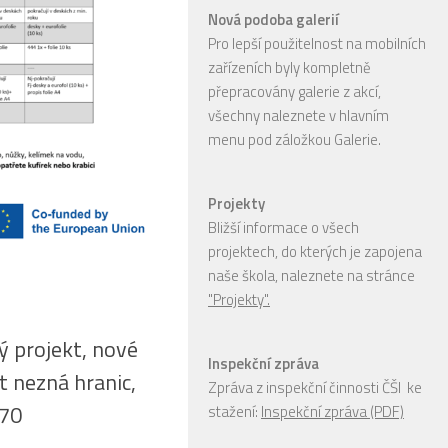
Nová podoba galerií
Pro lepší použitelnost na mobilních
zařízeních byly kompletně
přepracovány galerie z akcí,
všechny naleznete v hlavním
menu pod záložkou Galerie.
Projekty
Bližší informace o všech
projektech, do kterých je zapojena
naše škola, naleznete na stránce
"Projekty".
 projekt, nové
Inspekční zpráva
t nezná hranic,
Zpráva z inspekční činnosti ČŠI ke
170
stažení:
Inspekční zpráva (PDF)