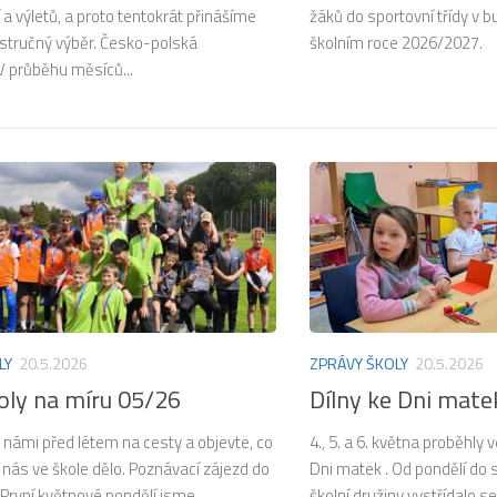
 a výletů, a proto tentokrát přinášíme
žáků do sportovní třídy v b
 stručný výběr. Česko-polská
školním roce 2026/2027.
V průběhu měsíců...
LY
20.5.2026
ZPRÁVY ŠKOLY
20.5.2026
oly na míru 05/26
Dílny ke Dni mate
 námi před létem na cesty a objevte, co
4., 5. a 6. května proběhly v
nás ve škole dělo. Poznávací zájezd do
Dni matek . Od pondělí do 
rvní květnové pondělí jsme...
školní družiny vystřídalo se