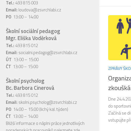
Tel.:
493 815 003
Email:
loudova@zsvrchlabi.cz
PO
13:00 – 14:00
Školní sociální pedagog
Mgr. Eliška Voděrková
Tel.:
493 815 012
Email:
socialni.pedagog@zsvrchlabi.cz
ÚT
13:00 – 15:00
ČT
13:00 – 15:00
ZPRÁVY ŠKO
Organiza
Školní psycholog
zkoušká
Bc. Barbora Cinerová
Tel.:
493 815 012
Dne 24.4.202
Email:
skolni.psycholog@zsvrchlabi.cz
do sportovní
PO
14:00 – 15:00 (lichý kal. týden)
Začíná se di
ČT
13:00 – 14:00
vstupujte pře
Bližší informace o náplni práce jednotlivých
poradenských pracovníků naleznete
zde
.