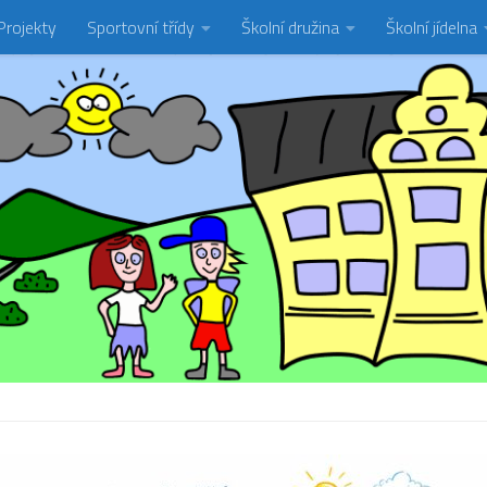
Projekty
Sportovní třídy
Školní družina
Školní jídelna