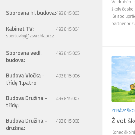
Ve druhém po
školy česko-
Sborovna hl. budova:
493 815 003
Ke spoluprác
partner přizv
Kabinet TV:
493 815 004
sportovky@zsvrchlabi.cz
Sborovna vedl.
493 815 005
budova:
Budova Vločka -
493 815 006
třídy 1.patro
Budova Družina -
493 815 007
třídy:
ZPRÁVY ŠKO
Život š
Budova Družina -
493 815 008
družina:
Konec školn