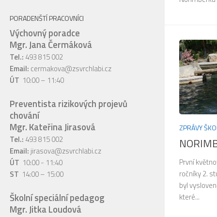
PORADENŠTÍ PRACOVNÍCI
Výchovný poradce
Mgr. Jana Čermáková
Tel.:
493 815 002
Email:
cermakova@zsvrchlabi.cz
ÚT
10:00 – 11:40
Preventista rizikových projevů
chování
Mgr. Kateřina Jirasová
ZPRÁVY ŠKO
Tel.:
493 815 002
NORIM
Email:
jirasova@zsvrchlabi.cz
První květno
ÚT
10:00 - 11:40
ročníky 2. 
ST
14:00 – 15:00
byl vysloven
Školní speciální pedagog
které...
Mgr. Jitka Loudová