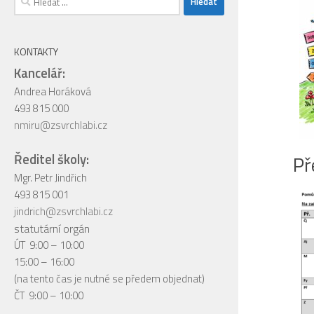
KONTAKTY
Kancelář:
Andrea Horáková
493 815 000
nmiru@zsvrchlabi.cz
Ředitel školy:
Př
Mgr. Petr Jindřich
493 815 001
jindrich@zsvrchlabi.cz
statutární orgán
ÚT 9:00 – 10:00
15:00 – 16:00
(na tento čas je nutné se předem objednat)
ČT 9:00 – 10:00