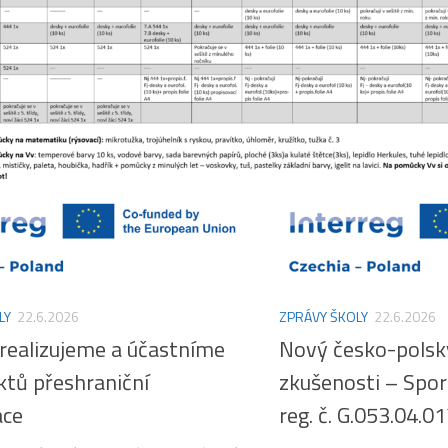
LY
22.6.2026
ZPRÁVY ŠKOLY
22.6.2026
 realizujeme a účastníme
Nový česko-polský
ktů přeshraniční
zkušenosti – Spor
áce
reg. č. G.053.04.0