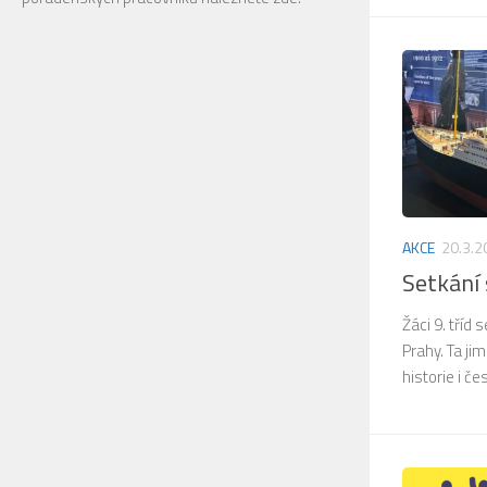
AKCE
20.3.2
Setkání
Žáci 9. tříd
Prahy. Ta ji
historie i če