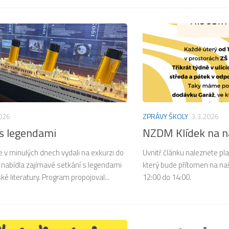
026
ZPRÁVY ŠKOLY
3.3.2026
 s legendami
NZDM Klídek na na
 se v minulých dnech vydali na exkurzi do
Uvnitř článku naleznete pl
m nabídla zajímavé setkání s legendami
který bude přítomen na naš
ské literatury. Program propojoval...
12:00 do 14:00.