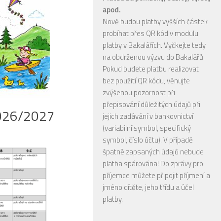
apod.
Nově budou platby vyšších částek
probíhat přes QR kód v modulu
platby v Bakalářích. Vyčkejte tedy
na obdrženou výzvu do Bakalářů.
Pokud budete platbu realizovat
bez použití QR kódu, věnujte
zvýšenou pozornost při
přepisování důležitých údajů při
 2026/2027
jejich zadávání v bankovnictví
(variabilní symbol, specifický
symbol, číslo účtu). V případě
špatně zapsaných údajů nebude
platba spárována! Do zprávy pro
příjemce můžete připojit příjmení a
jméno dítěte, jeho třídu a účel
platby.