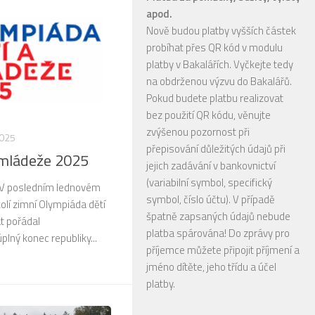
apod.
Nově budou platby vyšších částek
probíhat přes QR kód v modulu
platby v Bakalářích. Vyčkejte tedy
na obdrženou výzvu do Bakalářů.
Pokud budete platbu realizovat
bez použití QR kódu, věnujte
zvýšenou pozornost při
2025
přepisování důležitých údajů při
 mládeže 2025
jejich zadávání v bankovnictví
(variabilní symbol, specifický
 V posledním lednovém
symbol, číslo účtu). V případě
kolí zimní Olympiáda dětí
špatně zapsaných údajů nebude
t pořádal
platba spárována! Do zprávy pro
plný konec republiky...
příjemce můžete připojit příjmení a
jméno dítěte, jeho třídu a účel
platby.