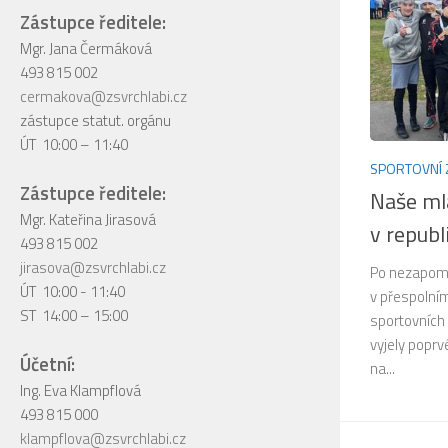
Zástupce ředitele:
Mgr. Jana Čermáková
493 815 002
cermakova@zsvrchlabi.cz
zástupce statut. orgánu
ÚT 10:00 – 11:40
SPORTOVNÍ 
Zástupce ředitele:
Naše mla
Mgr. Kateřina Jirasová
v republi
493 815 002
jirasova@zsvrchlabi.cz
Po nezapome
ÚT 10:00 - 11:40
v přespolním
ST 14:00 – 15:00
sportovních 
vyjely poprvé
Účetní:
na...
Ing. Eva Klampflová
493 815 000
klampflova@zsvrchlabi.cz