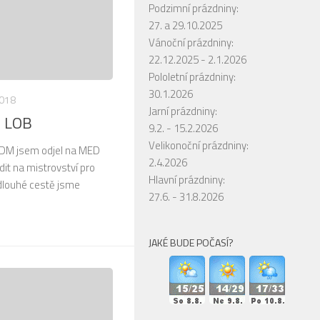
Podzimní prázdniny:
27. a 29.10.2025
Vánoční prázdniny:
22.12.2025 - 2.1.2026
Pololetní prázdniny:
30.1.2026
2018
Jarní prázdniny:
v LOB
9.2. - 15.2.2026
Velikonoční prázdniny:
DM jsem odjel na MED
2.4.2026
it na mistrovství pro
Hlavní prázdniny:
 dlouhé cestě jsme
27.6. - 31.8.2026
JAKÉ BUDE POČASÍ?