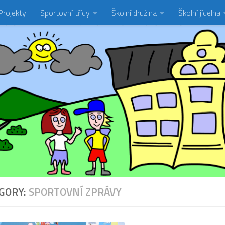
Projekty
Sportovní třídy
Školní družina
Školní jídelna
GORY:
SPORTOVNÍ ZPRÁVY