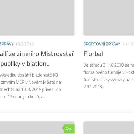
ZPRÁVY
18.3.2019
SPORTOVNÍ ZPRÁVY
7.11.
ilí ze zimního Mistrovství
Florbal
publiky v biatlonu
Ve středu 31.10.2018 se naši
florbalového turnaje v Host
 výsledku dosáhli biatlonisté KB
4.místo. Dívky vyrazily na s
a zimním MČR v Novém Městě na
2.11.2018...
nech 8. až 10. 3. 2019 přivezli do
kem 17 cenných kovů, z...
0