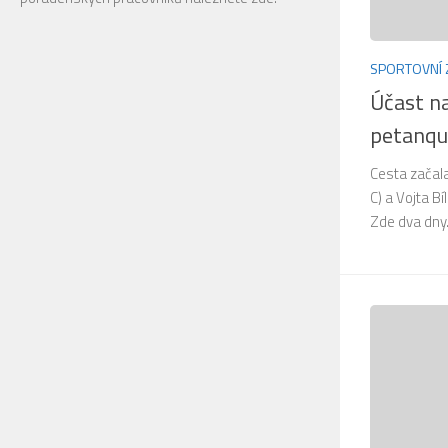
SPORTOVNÍ 
Účast na
petanqu
Cesta začala 
C) a Vojta Bí
Zde dva dny.