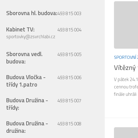
Sborovna hl. budova:
493 815 003
Kabinet TV:
493 815 004
sportovky@zsvrchlabi.cz
Sborovna vedl.
493 815 005
SPORTOVNÍ 
budova:
Vítězný 
Budova Vločka -
493 815 006
V pátek 24.1
třídy 1.patro
cennou trofe
finále uhráli
Budova Družina -
493 815 007
třídy:
Budova Družina -
493 815 008
družina: