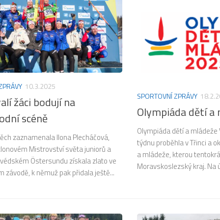
ZPRÁVY
10.3.2025
SPORTOVNÍ ZPRÁVY
18.2.
alí žáci bodují na
Olympiáda dětí a
odní scéně
Olympiáda dětí a mládeže
pěch zaznamenala Ilona Plecháčová,
týdnu proběhla v Třinci a o
tlonovém Mistrovství světa juniorů a
a mládeže, kterou tentokrá
švédském Östersundu získala zlato ve
Moravskoslezský kraj. Na ú
m závodě, k němuž pak přidala ještě...