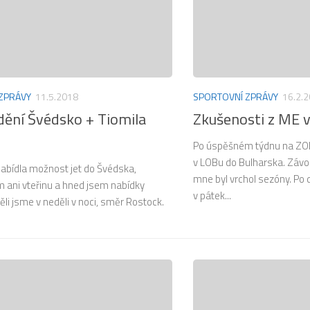
ZPRÁVY
11.5.2018
SPORTOVNÍ ZPRÁVY
16.2.
dění Švédsko + Tiomila
Zkušenosti z ME 
Po úspěšném týdnu na ZO
v LOBu do Bulharska. Závod
nabídla možnost jet do Švédska,
mne byl vrchol sezóny. Po
m ani vteřinu a hned jsem nabídky
v pátek...
děli jsme v neděli v noci, směr Rostock.