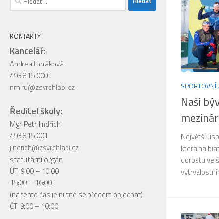
KONTAKTY
Kancelář:
Andrea Horáková
493 815 000
SPORTOVNÍ 
nmiru@zsvrchlabi.cz
Naši býv
Ředitel školy:
mezinár
Mgr. Petr Jindřich
493 815 001
Největší ús
jindrich@zsvrchlabi.cz
která na bia
statutární orgán
dorostu ve 
ÚT 9:00 – 10:00
vytrvalostní
15:00 – 16:00
(na tento čas je nutné se předem objednat)
ČT 9:00 – 10:00