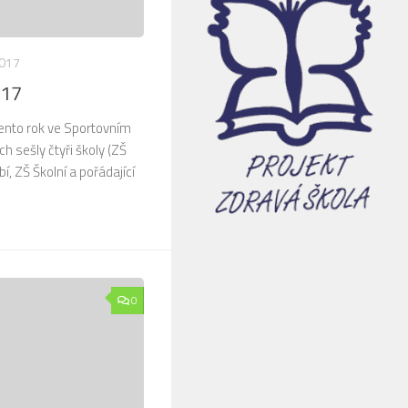
2017
017
 tento rok ve Sportovním
 sešly čtyři školy (ZŠ
, ZŠ Školní a pořádající
0