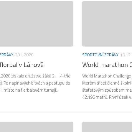
ZPRÁVY
30.1.2020
SPORTOVNÍ ZPRÁVY
10.12
florbal v Lánově
World marathon 
.2020 získalo družstvo žáků 2. – 4. tříd
World Marathon Challenge 
j. Po napínavých bitvách a postupu do
kterém třicetičlenné školní
 1. místo na florbalovém turnaji...
štafetovým způsobem mar
42.195 metrů. První úsek v..