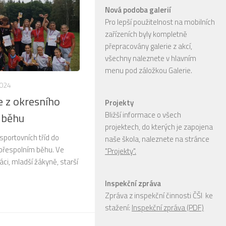
Nová podoba galerií
Pro lepší použitelnost na mobilních
zařízeních byly kompletně
přepracovány galerie z akcí,
všechny naleznete v hlavním
menu pod záložkou Galerie.
2024
e z okresního
Projekty
Bližší informace o všech
 běhu
projektech, do kterých je zapojena
i sportovních tříd do
naše škola, naleznete na stránce
 přespolním běhu. Ve
"Projekty".
áci, mladší žákyně, starší
Inspekční zpráva
Zpráva z inspekční činnosti ČŠI ke
stažení:
Inspekční zpráva (PDF)