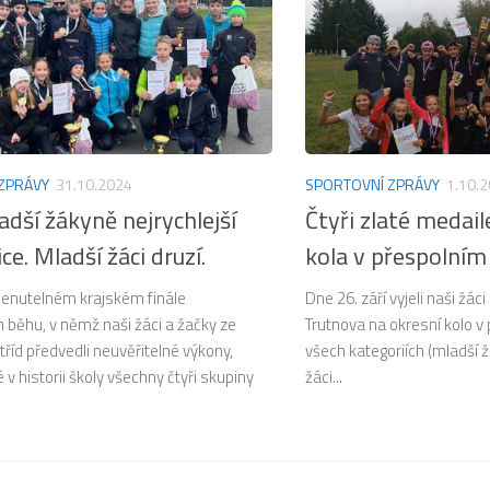
ZPRÁVY
31.10.2024
SPORTOVNÍ ZPRÁVY
1.10.
dší žákyně nejrychlejší
Čtyři zlaté medail
ce. Mladší žáci druzí.
kola v přespolním
nutelném krajském finále
Dne 26. září vyjeli naši žác
 běhu, v němž naši žáci a žačky ze
Trutnova na okresní kolo v
tříd předvedli neuvěřitelné výkony,
všech kategoriích (mladší ž
 v historii školy všechny čtyři skupiny
žáci...