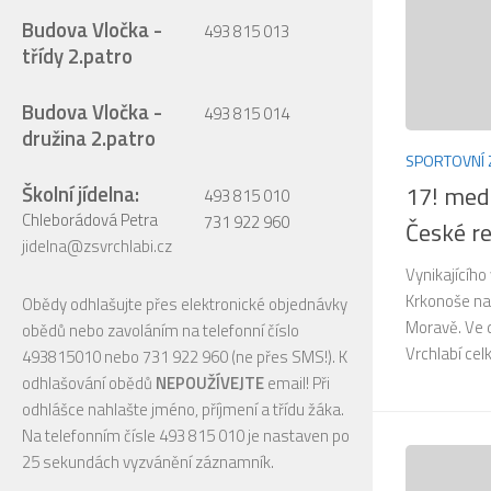
Budova Vločka -
493 815 013
třídy 2.patro
Budova Vločka -
493 815 014
družina 2.patro
SPORTOVNÍ 
17! meda
Školní jídelna:
493 815 010
Chleborádová Petra
731 922 960
České re
jidelna@zsvrchlabi.cz
Vynikajícího
Krkonoše n
Obědy odhlašujte přes elektronické objednávky
Moravě. Ve d
obědů nebo zavoláním na telefonní číslo
Vrchlabí cel
493815010 nebo 731 922 960 (ne přes SMS!). K
odhlašování obědů
NEPOUŽÍVEJTE
email! Při
odhlášce nahlašte jméno, příjmení a třídu žáka.
Na telefonním čísle 493 815 010 je nastaven po
25 sekundách vyzvánění záznamník.