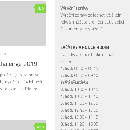
Výroční zprávy
0
Výroční zprávy za jednotlivé školní
roky si můžete prohlédnout v sekci
Dokumenty ke stažení
ZAČÁTKY A KONCE HODIN
.2019
Začátky a konce hodin na naší
škole:
Chalenge 2019
1. hod:
08:00 - 08:45
je dětský maraton, ve
2. hod:
08:55 - 09:40
 týmy dětí do 14 let běží
velká přestávka
atonskou vzdálenost
3. hod:
10:00 - 10:45
.
4. hod:
10:55 - 11:40
5. hod:
11:50 - 12:35
6. hod:
12:40 - 13:25
7. hod:
13:30 - 14:15
8. hod:
14:20 - 15:05
0