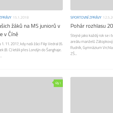
ZPRÁVY
15.1.2018
SPORTOVNÍ ZPRÁVY
12.5.
šich žáků na MS juniorů v
Pohár rozhlasu 2
e v Číně
Stejně jako každý rok se i
areálu manželů Zátopkových
1. 11. 2017, kdy naši žáci Filip Vedral (6.
Rudník, Gymnázium Vrchlabí
lek (8. C) letěli přes Londýn do Šanghaje.
ZŠ...
..
1