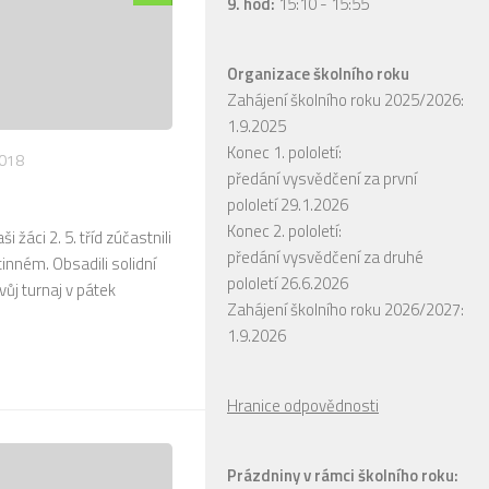
9. hod:
15:10 - 15:55
Organizace školního roku
Zahájení školního roku 2025/2026:
1.9.2025
Konec 1. pololetí:
2018
předání vysvědčení za první
pololetí 29.1.2026
Konec 2. pololetí:
 žáci 2. 5. tříd zúčastnili
předání vysvědčení za druhé
inném. Obsadili solidní
pololetí 26.6.2026
vůj turnaj v pátek
Zahájení školního roku 2026/2027:
1.9.2026
Hranice odpovědnosti
Prázdniny v rámci školního roku: