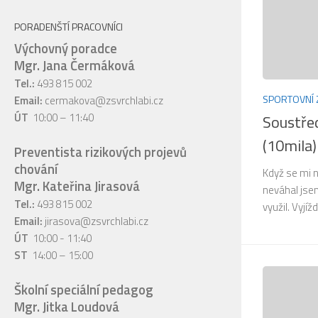
PORADENŠTÍ PRACOVNÍCI
Výchovný poradce
Mgr. Jana Čermáková
Tel.:
493 815 002
SPORTOVNÍ 
Email:
cermakova@zsvrchlabi.cz
ÚT
10:00 – 11:40
Soustře
(10mila)
Preventista rizikových projevů
chování
Když se mi 
Mgr. Kateřina Jirasová
neváhal jse
Tel.:
493 815 002
využil. Vyjíž
Email:
jirasova@zsvrchlabi.cz
ÚT
10:00 - 11:40
ST
14:00 – 15:00
Školní speciální pedagog
Mgr. Jitka Loudová