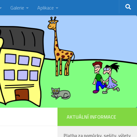
Galerie
Aplikace
AKTUÁLNÍ INFORMACE
Platba za pomůcky, sešity, výlety