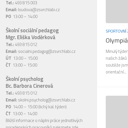
Tel.:
493 815 003
Email:
loudova@zsvrchlabi.cz
PO
13:00 – 14:00
Školní sociální pedagog
SPORTOVNÍ 
Mgr. Eliška Voděrková
Olympiá
Tel.:
493 815 012
Email:
socialni.pedagog@zsvrchlabi.cz
Minulý týden
ÚT
13:00 – 15:00
našich žáků
ČT
13:00 – 15:00
soutěže jsme
orientační...
Školní psycholog
Bc. Barbora Cinerová
Tel.:
493 815 012
Email:
skolni.psycholog@zsvrchlabi.cz
PO
14:00 – 15:00 (lichý kal. týden)
ČT
13:00 – 14:00
Bližší informace o náplni práce jednotlivých
poradenských pracovníků naleznete
zde
.