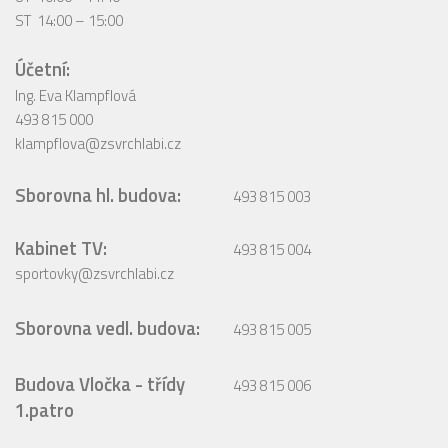
ST 14:00 – 15:00
Účetní:
Ing. Eva Klampflová
493 815 000
klampflova@zsvrchlabi.cz
Sborovna hl. budova:
493 815 003
Kabinet TV:
493 815 004
sportovky@zsvrchlabi.cz
Sborovna vedl. budova:
493 815 005
Budova Vločka - třídy
493 815 006
1.patro