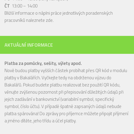
ČT
13:00 – 14:00
Bližší informace o náplni práce jednotlivých poradenských
pracovníků naleznete
zde
.
AKTUÁLNÍ INFORMACE
Platba za pomůcky, sešity, výlety apod.
Nově budou platby vyšších částek probíhat přes QR kód v modulu
platby v Bakalářích. Vyčkejte tedy na obdrženou výzvu do
Bakalářů. Pokud budete platbu realizovat bez použití QR kódu,
věnujte zvýšenou pozornost při přepisování důležitých údajů při
jejich zadávání v bankovnictví (variabilní symbol, specifický
symbol, číslo účtu). V případě špatně zapsaných údajů nebude
platba spárována! Do zprávy pro příjemce můžete připojit příjmení
a jméno dítěte, jeho třídu a účel platby.