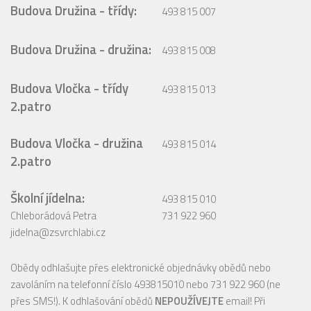
Budova Družina - třídy:
493 815 007
Budova Družina - družina:
493 815 008
Budova Vločka - třídy
493 815 013
2.patro
Budova Vločka - družina
493 815 014
2.patro
Školní jídelna:
493 815 010
Chleborádová Petra
731 922 960
jidelna@zsvrchlabi.cz
Obědy odhlašujte přes elektronické objednávky obědů nebo
zavoláním na telefonní číslo 493815010 nebo 731 922 960 (ne
přes SMS!). K odhlašování obědů
NEPOUŽÍVEJTE
email! Při