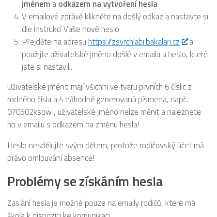
jménem
a
odkazem na vytvoření hesla
V emailové zprávě klikněte na došlý odkaz a nastavte si
dle instrukcí Vaše nové heslo
Přejděte na adresu
https://zsvrchlabi.bakalari.cz
a
použijte uživatelské jméno došlé v emailu a heslo, které
jste si nastavili.
Uživatelské jméno mají všichni ve tvaru prvních 6 číslic z
rodného čísla a 4 náhodně generovaná písmena, např.:
070502ksow , uživatelské jméno nelze měnit a naleznete
ho v emailu s odkazem na změnu hesla!
Heslo nesdělujte svým dětem, protože rodičovský účet má
právo omlouvání absence!
Problémy se získáním hesla
Zaslání hesla je možné pouze na emaily rodičů, které má
škola k dispozici ke komunikaci.