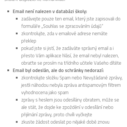
Email není nalezen v databázi školy:
zadávejte pouze ten email, který jste zapisovali do
formuláře „Souhlas se zpracováním údajů“
zkontrolujte, zda v emailové adrese nemáte
překlep
pokud jste si jistí, že zadáváte správný email a i
přesto Vám aplikace hlásí, že email nebyl nalezen,
obraťte se prosím na třídního učitele Vašeho dítěte
Email byl odeslán, ale do schránky nedorazí:
zkontrolujte složku Spam nebo Nevyžádané zprávy,
jestli náhodou nebyla zpráva antispamovým filtrem
vyhodnocena jako spam
zprávy s heslem jsou odesílány obratem, může se
ale stát, že dojde ke zpoždění v odesílání nebo
přijímání zprávy, proto chvíli vyčkejte
zkuste žádost odeslat po nějaké době znovu