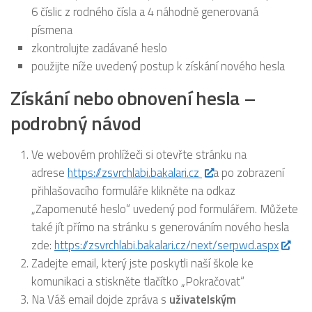
6 číslic z rodného čísla a 4 náhodně generovaná
písmena
zkontrolujte zadávané heslo
použijte níže uvedený postup k získání nového hesla
Získání nebo obnovení hesla –
podrobný návod
Ve webovém prohlížeči si otevřte stránku na
adrese
https://zsvrchlabi.bakalari.cz
a po zobrazení
přihlašovacího formuláře klikněte na odkaz
„Zapomenuté heslo“ uvedený pod formulářem. Můžete
také jít přímo na stránku s generováním nového hesla
zde:
https://zsvrchlabi.bakalari.cz/next/serpwd.aspx
Zadejte email, který jste poskytli naší škole ke
komunikaci a stiskněte tlačítko „Pokračovat“
Na Váš email dojde zpráva s
uživatelským