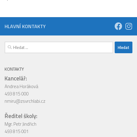
HLAVNÍ KONTAKTY
Vyhledávání
KONTAKTY
Kancelář:
Andrea Horáková
493 815 000
nmiru@zsvrchlabi.cz
Ředitel školy:
Mgr. Petr Jindřich
493 815 001