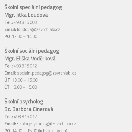
Školní speciální pedagog
Mgr. Jitka Loudová
Tel.:
493 815 003
Email:
loudova@zsvrchlabi.cz
PO
13:00 – 14:00
Školní sociální pedagog
Mgr. Eliška Voděrková
Tel.:
493 815 012
Email:
socialni.pedagog@zsvrchlabi.cz
ÚT
13:00 – 15:00
ČT
13:00 – 15:00
Školní psycholog
Bc. Barbora Cinerová
Tel.:
493 815 012
Email:
skolni.psycholog@zsvrchlabi.cz
PO
14:00 – 15:00 (lichý kal. týden)