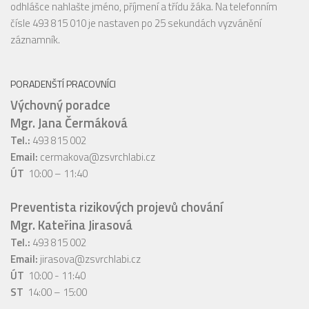
odhlášce nahlašte jméno, příjmení a třídu žáka. Na telefonním
čísle 493 815 010 je nastaven po 25 sekundách vyzvánění
záznamník.
PORADENŠTÍ PRACOVNÍCI
Výchovný poradce
Mgr. Jana Čermáková
Tel.:
493 815 002
Email:
cermakova@zsvrchlabi.cz
ÚT
10:00 – 11:40
Preventista rizikových projevů chování
Mgr. Kateřina Jirasová
Tel.:
493 815 002
Email:
jirasova@zsvrchlabi.cz
ÚT
10:00 - 11:40
ST
14:00 – 15:00