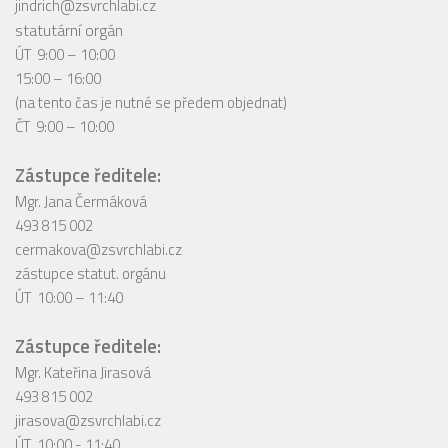
jindrich@zsvrchlabi.cz
statutární orgán
ÚT 9:00 – 10:00
15:00 – 16:00
(na tento čas je nutné se předem objednat)
ČT 9:00 – 10:00
Zástupce ředitele:
Mgr. Jana Čermáková
493 815 002
cermakova@zsvrchlabi.cz
zástupce statut. orgánu
ÚT 10:00 – 11:40
Zástupce ředitele:
Mgr. Kateřina Jirasová
493 815 002
jirasova@zsvrchlabi.cz
ÚT 10:00 - 11:40