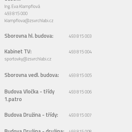
Ing. Eva Klampflová
493 815 000
klampflova@zsvrchlabi.cz
Sborovna hl. budova:
493 815 003
Kabinet TV:
493 815 004
sportovky@zsvrchlabi.cz
Sborovna vedl. budova:
493 815 005
Budova Vločka - třídy
493 815 006
1.patro
Budova Družina - třídy:
493 815 007
Budova Družina - družina:
493 815 008