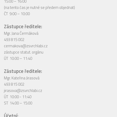
15:00 – 16:00
(na tento čas je nutné se předem objednat)
ČT 9:00 – 10:00
Zástupce ředitele:
Mgr. Jana Čermáková
493 815 002
cermakova@zsvrchlabi.cz
zástupce statut. orgánu
ÚT 10:00 – 11:40
Zástupce ředitele:
Mgr. Kateřina Jirasová
493 815 002
jirasova@zsvrchlabi.cz
ÚT 10:00 - 11:40
ST 14:00 – 15:00
Účetní: