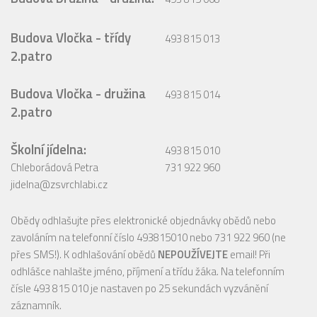
Budova Vločka - třídy
493 815 013
2.patro
Budova Vločka - družina
493 815 014
2.patro
Školní jídelna:
493 815 010
Chleborádová Petra
731 922 960
jidelna@zsvrchlabi.cz
Obědy odhlašujte přes elektronické objednávky obědů nebo
zavoláním na telefonní číslo 493815010 nebo 731 922 960 (ne
přes SMS!). K odhlašování obědů
NEPOUŽÍVEJTE
email! Při
odhlášce nahlašte jméno, příjmení a třídu žáka. Na telefonním
čísle 493 815 010 je nastaven po 25 sekundách vyzvánění
záznamník.