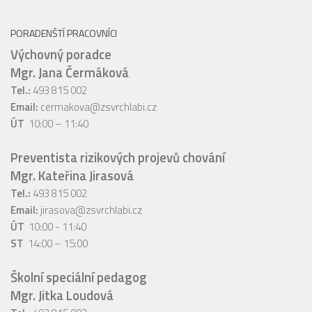
PORADENŠTÍ PRACOVNÍCI
Výchovný poradce
Mgr. Jana Čermáková
Tel.:
493 815 002
Email:
cermakova@zsvrchlabi.cz
ÚT
10:00 – 11:40
Preventista rizikových projevů chování
Mgr. Kateřina Jirasová
Tel.:
493 815 002
Email:
jirasova@zsvrchlabi.cz
ÚT
10:00 - 11:40
ST
14:00 – 15:00
Školní speciální pedagog
Mgr. Jitka Loudová