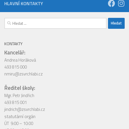
HLAVNÍ KONTAKTY
Vyhledávání
KONTAKTY
Kancelář:
Andrea Horáková
493 815 000
nmiru@zsvrchlabi.cz
Ředitel školy:
Mgr. Petr Jindřich
493 815 001
jindrich@zsvrchlabi.cz
statutární orgán
ÚT 9:00 – 10:00