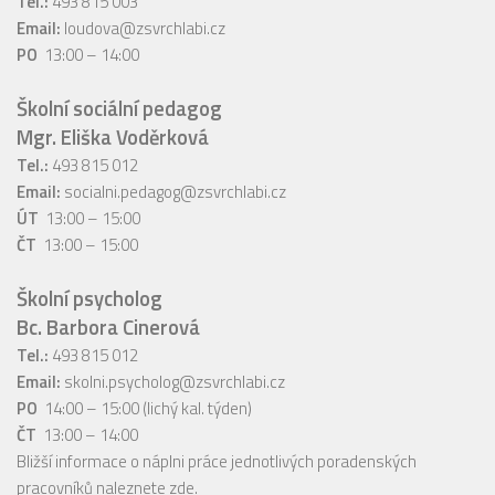
Tel.:
493 815 003
Email:
loudova@zsvrchlabi.cz
PO
13:00 – 14:00
Školní sociální pedagog
Mgr. Eliška Voděrková
Tel.:
493 815 012
Email:
socialni.pedagog@zsvrchlabi.cz
ÚT
13:00 – 15:00
ČT
13:00 – 15:00
Školní psycholog
Bc. Barbora Cinerová
Tel.:
493 815 012
Email:
skolni.psycholog@zsvrchlabi.cz
PO
14:00 – 15:00 (lichý kal. týden)
ČT
13:00 – 14:00
Bližší informace o náplni práce jednotlivých poradenských
pracovníků naleznete
zde
.