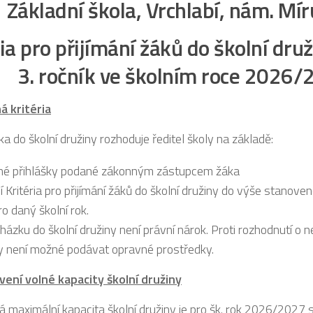
Základní škola, Vrchlabí, nám. Mí
ia pro přijímání žáků do školní dru
3. ročník ve školním roce 2026
á kritéria
áka do školní družiny rozhoduje ředitel školy na základě:
né přihlášky podané zákonným zástupcem žáka
í Kritéria pro přijímání žáků do školní družiny do výše stanove
ro daný školní rok.
házku do školní družiny není právní nárok. Proti rozhodnutí o ne
y není možné podávat opravné prostředky.
ení volné kapacity školní družiny
á maximální kapacita školní družiny je pro šk. rok 2026/2027