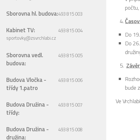
počtu,
Sborovna hl. budova:
493 815 003
Časov
Kabinet TV:
493 815 004
Do 19.
sportovky@zsvrchlabi.cz
Do 26.
družin
Sborovna vedl.
493 815 005
budova:
Závěr
Rozhod
Budova Vločka -
493 815 006
třídy 1.patro
bude 
Ve Vrchlab
Budova Družina -
493 815 007
třídy:
Budova Družina -
493 815 008
družina: