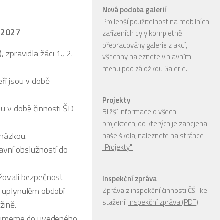
Nová podoba galerií
Pro lepší použitelnost na mobilních
6/2027
zařízeních byly kompletně
přepracovány galerie z akcí,
 zpravidla žáci 1., 2.
všechny naleznete v hlavním
menu pod záložkou Galerie.
ří jsou v době
Projekty
ou v době činnosti ŠD
Bližší informace o všech
projektech, do kterých je zapojena
cházkou.
naše škola, naleznete na stránce
"Projekty".
avní obslužností do
ožovali bezpečnost
Inspekční zpráva
 v uplynulém období
Zpráva z inspekční činnosti ČŠI ke
stažení:
Inspekční zpráva (PDF)
žině.
 přijmeme do uvedeného