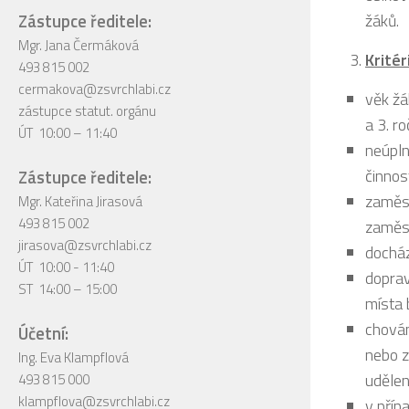
Zástupce ředitele:
žáků.
Mgr. Jana Čermáková
Kritér
493 815 002
cermakova@zsvrchlabi.cz
věk žá
zástupce statut. orgánu
a 3. ro
ÚT 10:00 – 11:40
neúpln
činnos
Zástupce ředitele:
zaměst
Mgr. Kateřina Jirasová
493 815 002
zaměst
jirasova@zsvrchlabi.cz
docház
ÚT 10:00 - 11:40
doprav
ST 14:00 – 15:00
místa 
chován
Účetní:
nebo z
Ing. Eva Klampflová
udělen
493 815 000
klampflova@zsvrchlabi.cz
v příp