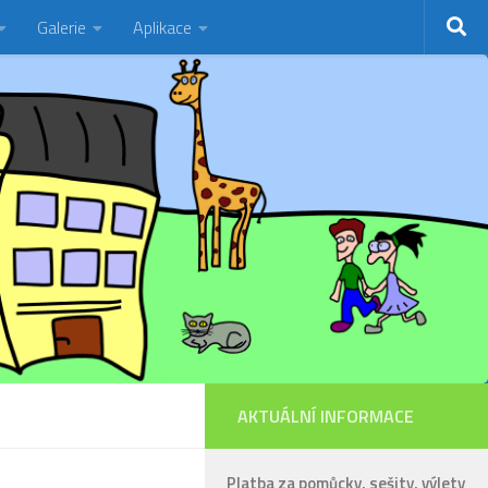
Galerie
Aplikace
AKTUÁLNÍ INFORMACE
Platba za pomůcky, sešity, výlety