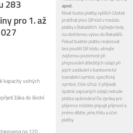
ru 283
apod.
Nově budou platby vyšších částek
žiny
pro 1. až
probíhat přes QR kód v modulu
platby v Bakalářích. Vyčkejte tedy
/2027
na obdrženou výzvu do Bakalářů.
Pokud budete platbu realizovat
bez použití QR kódu, věnujte
zvýšenou pozornost při
přepisování důležitých údajů při
jejich zadávání v bankovnictví
(variabilní symbol, specifický
né kapacity volných
symbol, číslo účtu). V případě
špatně zapsaných údajů nebude
přijetí žáka do školní
platba spárována! Do zprávy pro
příjemce můžete připojit příjmení a
jméno dítěte, jeho třídu a účel
platby.
 stanovena na 120