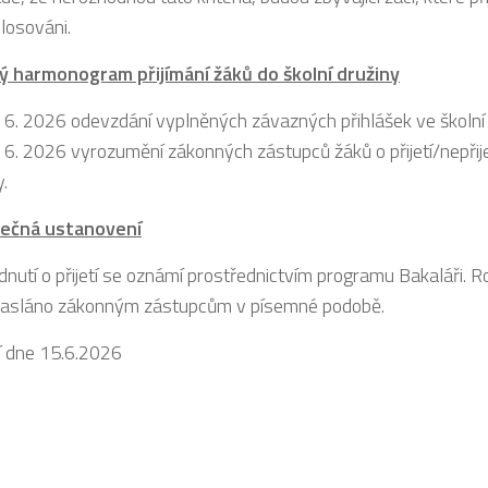
 losováni.
ý harmonogram přijímání žáků do školní družiny
 6. 2026 odevzdání vyplněných závazných přihlášek ve školní 
 6. 2026 vyrozumění zákonných zástupců žáků o přijetí/nepřije
y.
ečná ustanovení
nutí o přijetí se oznámí prostřednictvím programu Bakaláři. Ro
zasláno zákonným zástupcům v písemné podobě.
í dne 15.6.2026