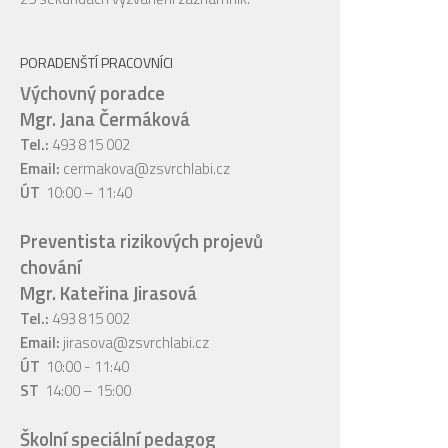
PORADENŠTÍ PRACOVNÍCI
Výchovný poradce
Mgr. Jana Čermáková
Tel.:
493 815 002
Email:
cermakova@zsvrchlabi.cz
ÚT
10:00 – 11:40
Preventista rizikových projevů
chování
Mgr. Kateřina Jirasová
Tel.:
493 815 002
Email:
jirasova@zsvrchlabi.cz
ÚT
10:00 - 11:40
ST
14:00 – 15:00
Školní speciální pedagog