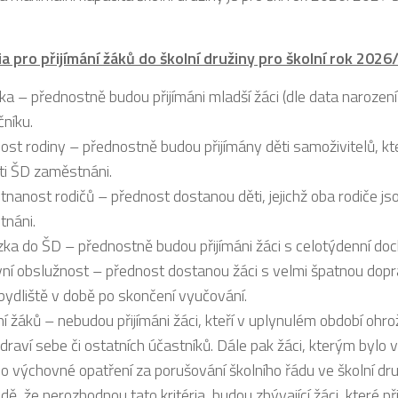
ia pro přijímání žáků do školní družiny pro školní rok 202
ka – přednostně budou přijímáni mladší žáci (dle data narození),
čníku.
ost rodiny – přednostně budou přijímány děti samoživitelů, kte
ti ŠD zaměstnáni.
nanost rodičů – přednost dostanou děti, jejichž oba rodiče js
náni.
ka do ŠD – přednostně budou přijímáni žáci s celotýdenní do
ní obslužnost – přednost dostanou žáci s velmi špatnou dopr
bydliště v době po skončení vyučování.
í žáků – nebudou přijímáni žáci, kteří v uplynulém období ohr
draví sebe či ostatních účastníků. Dále pak žáci, kterým bylo
o výchovné opatření za porušování školního řádu ve školní dru
adě, že nerozhodnou tato kritéria, budou zbývající žáci, které