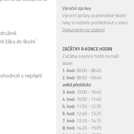
Výroční zprávy
Výroční zprávy za jednotlivé školní
roky si můžete prohlédnout v sekci
Dokumenty ke stažení
družině.
tí žáka do školní
ZAČÁTKY A KONCE HODIN
Začátky a konce hodin na naší
škole:
1. hod:
08:00 - 08:45
zhodnutí o nepřijetí
2. hod:
08:55 - 09:40
velká přestávka
3. hod:
10:00 - 10:45
4. hod:
10:55 - 11:40
5. hod:
11:50 - 12:35
6. hod:
12:40 - 13:25
7. hod:
13:30 - 14:15
8. hod:
14:20 - 15:05