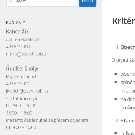
Kritér
KONTAKTY
Kancelář:
Andrea Horáková
Obecn
493 815 000
nmiru@zsvrchlabi.cz
O přijetí ž
Ředitel školy:
písem
Mgr. Petr Jindřich
splněn
493 815 001
míst p
jindrich@zsvrchlabi.cz
statutární orgán
na doc
ÚT 9:00 – 10:00
družin
15:00 – 16:00
Stanov
(na tento čas je nutné se předem objednat)
ČT 9:00 – 10:00
celkov