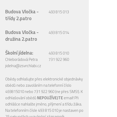
Budova Vločka -
493 815 013
třídy 2.patro
Budova Vločka -
493 815 014
družina 2.patro
Školní jídelna:
493 815 010
Chleborádová Petra
731 922 960
jidelna@zsvrchlabi.cz
Obědy odhlašujte přes elektronické objednávky
obědů nebo zavoláním na telefonní číslo
493815010 nebo 731 922 960 (ne přes SMS!). K
odhlašování obědů
NEPOUŽÍVEJTE
email! Při
odhlášce nahlašte jméno, příjmení a třídu žáka.
Na telefonním čísle 493 815 010 je nastaven po
25 sekundách vyzvánění záznamník.