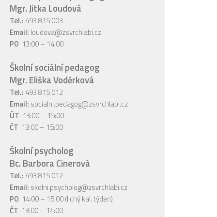
Mgr. Jitka Loudová
Tel.:
493 815 003
Email:
loudova@zsvrchlabi.cz
PO
13:00 – 14:00
Školní sociální pedagog
Mgr. Eliška Voděrková
Tel.:
493 815 012
Email:
socialni.pedagog@zsvrchlabi.cz
ÚT
13:00 – 15:00
ČT
13:00 – 15:00
Školní psycholog
Bc. Barbora Cinerová
Tel.:
493 815 012
Email:
skolni.psycholog@zsvrchlabi.cz
PO
14:00 – 15:00 (lichý kal. týden)
ČT
13:00 – 14:00