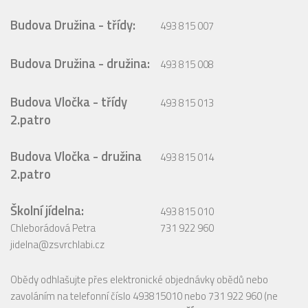
Budova Družina - třídy:
493 815 007
Budova Družina - družina:
493 815 008
Budova Vločka - třídy
493 815 013
2.patro
Budova Vločka - družina
493 815 014
2.patro
Školní jídelna:
493 815 010
Chleborádová Petra
731 922 960
jidelna@zsvrchlabi.cz
Obědy odhlašujte přes elektronické objednávky obědů nebo
zavoláním na telefonní číslo 493815010 nebo 731 922 960 (ne