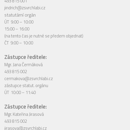
493 815 001
jindrich@zsvrchlabi.cz
statutární orgán
ÚT 9:00 – 10:00
15:00 – 16:00
(na tento čas je nutné se předem objednat)
ČT 9:00 – 10:00
Zástupce ředitele:
Mgr. Jana Čermáková
493 815 002
cermakova@zsvrchlabi.cz
zástupce statut. orgánu
ÚT 10:00 – 11:40
Zástupce ředitele:
Mgr. Kateřina Jirasová
493 815 002
jirasova@zsvrchlabi.cz