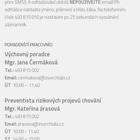
přes SMS!). K odhlašování obědů
NEPOUŽÍVEJTE
email! Při
odhlášce nahlašte jméno, příjmení a třídu žáka. Na telefonním
čísle 493 815 010 je nastaven po 25 sekundách vyzvánění
záznamník.
PORADENŠTÍ PRACOVNÍCI
Výchovný poradce
Mgr. Jana Čermáková
Tel.:
493 815 002
Email:
cermakova@zsvrchlabi.cz
ÚT
10:00 – 11:40
Preventista rizikových projevů chování
Mgr. Kateřina Jirasová
Tel.:
493 815 002
Email:
jirasova@zsvrchlabi.cz
ÚT
10:00 - 11:40
ST
14:00 – 15:00