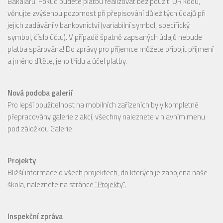
Bakalářů. Pokud budete platbu realizovat bez použití QR kódu,
věnujte zvýšenou pozornost při přepisování důležitých údajů při
jejich zadávání v bankovnictví (variabilní symbol, specifický
symbol, číslo účtu). V případě špatně zapsaných údajů nebude
platba spárována! Do zprávy pro příjemce můžete připojit příjmení
a jméno dítěte, jeho třídu a účel platby.
Nová podoba galerií
Pro lepší použitelnost na mobilních zařízeních byly kompletně
přepracovány galerie z akcí, všechny naleznete v hlavním menu
pod záložkou Galerie.
Projekty
Bližší informace o všech projektech, do kterých je zapojena naše
škola, naleznete na stránce
"Projekty".
Inspekční zpráva