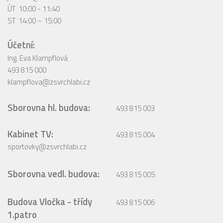
ÚT 10:00 - 11:40
ST 14:00 – 15:00
Účetní:
Ing. Eva Klampflová
493 815 000
klampflova@zsvrchlabi.cz
Sborovna hl. budova:
493 815 003
Kabinet TV:
493 815 004
sportovky@zsvrchlabi.cz
Sborovna vedl. budova:
493 815 005
Budova Vločka - třídy
493 815 006
1.patro