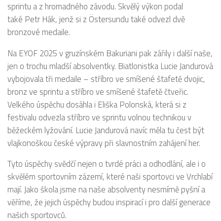
sprintu a z hromadného závodu. Skvělý výkon podal
také Petr Hák, jenž si z Östersundu také odvezl dvě
bronzové medaile.
Na EYOF 2025 v gruzínském Bakuriani pak zářily i další naše,
jen o trochu mladší absolventky. Biatlonistka Lucie Jandurová
vybojovala tři medaile – stříbro ve smíšené štafetě dvojic,
bronz ve sprintu a stříbro ve smíšené štafetě čtveřic.
Velkého úspěchu dosáhla i Eliška Polonská, která si z
festivalu odvezla stříbro ve sprintu volnou technikou v
běžeckém lyžování. Lucie Jandurová navíc měla tu čest být
vlajkonoškou české výpravy při slavnostním zahájení her.
Tyto úspěchy svědčí nejen o tvrdé práci a odhodlání, ale i o
skvělém sportovním zázemí, které naši sportovci ve Vrchlabí
mají. Jako škola jsme na naše absolventy nesmírně pyšní a
věříme, že jejich úspěchy budou inspirací i pro další generace
našich sportovců.