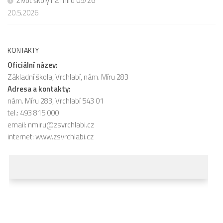
Život školy na míru 05/26
20.5.2026
KONTAKTY
Oficiální název:
Základní škola, Vrchlabí, nám. Míru 283
Adresa a kontakty:
nám. Míru 283, Vrchlabí 543 01
tel.: 493 815 000
email:
nmiru@zsvrchlabi.cz
internet:
www.zsvrchlabi.cz