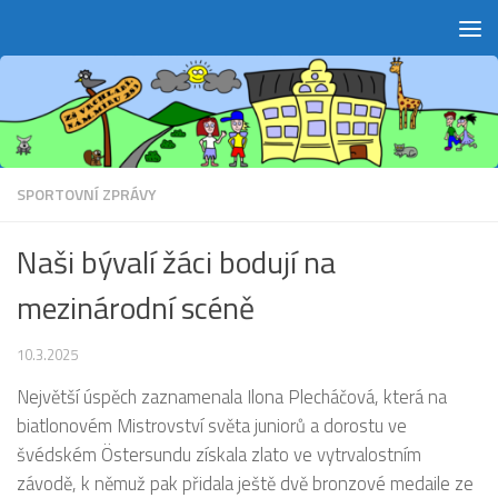
Skip to content
SPORTOVNÍ ZPRÁVY
Naši bývalí žáci bodují na
mezinárodní scéně
10.3.2025
Největší úspěch zaznamenala Ilona Plecháčová, která na
biatlonovém Mistrovství světa juniorů a dorostu ve
švédském Östersundu získala zlato ve vytrvalostním
závodě, k němuž pak přidala ještě dvě bronzové medaile ze