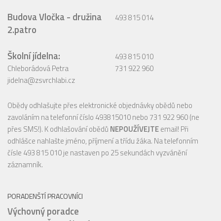
Budova Vločka - družina
493 815 014
2.patro
Školní jídelna:
493 815 010
Chleborádová Petra
731 922 960
jidelna@zsvrchlabi.cz
Obědy odhlašujte přes elektronické objednávky obědů nebo
zavoláním na telefonní číslo 493815010 nebo 731 922 960 (ne
přes SMS!). K odhlašování obědů
NEPOUŽÍVEJTE
email! Při
odhlášce nahlašte jméno, příjmení a třídu žáka. Na telefonním
čísle 493 815 010 je nastaven po 25 sekundách vyzvánění
záznamník.
PORADENŠTÍ PRACOVNÍCI
Výchovný poradce