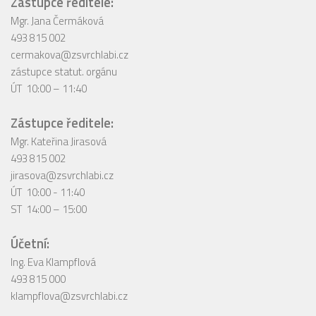
Zástupce ředitele:
Mgr. Jana Čermáková
493 815 002
cermakova@zsvrchlabi.cz
zástupce statut. orgánu
ÚT 10:00 – 11:40
Zástupce ředitele:
Mgr. Kateřina Jirasová
493 815 002
jirasova@zsvrchlabi.cz
ÚT 10:00 - 11:40
ST 14:00 – 15:00
Účetní:
Ing. Eva Klampflová
493 815 000
klampflova@zsvrchlabi.cz