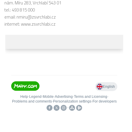
nám. Míru 283, Vrchlabí 543 01
tel.: 493 815 000
email:
nmiru@zsvrchlabi.cz
internet:
www.zsvrchlabi.cz