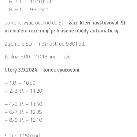
– 6.-7. tř. – 10.10 hod.
– 8.-9. tř. – 9.50 hod.
po konci vyuč. odchod do ŠJ –
žáci, kteří navštěvovali ŠJ
v minulém roce mají přihlášené obědy automaticky
Zájemci o ŠD – možnost od 9.30 hod.
Jídelna: 9.00 – 10.15 hod. – žáci
Úterý 3.9.2024 – konec vyučování
– 1.tř. – 10.50
– 2.-3. tř. – 11.20
– 4.-5. tř. – 11.40
– 6.-7. tř. – 12.35
– 8.-9. tř. – 12.10
ŠD od 10.50 hod.