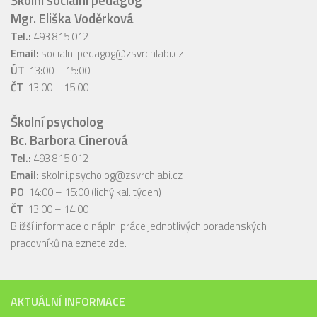
Mgr. Eliška Voděrková
Tel.:
493 815 012
Email:
socialni.pedagog@zsvrchlabi.cz
ÚT
13:00 – 15:00
ČT
13:00 – 15:00
Školní psycholog
Bc. Barbora Cinerová
Tel.:
493 815 012
Email:
skolni.psycholog@zsvrchlabi.cz
PO
14:00 – 15:00 (lichý kal. týden)
ČT
13:00 – 14:00
Bližší informace o náplni práce jednotlivých poradenských
pracovníků naleznete
zde
.
AKTUÁLNÍ INFORMACE