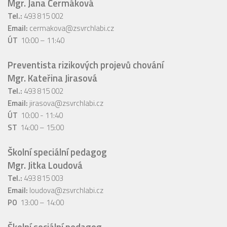
Mgr. Jana Čermáková
Tel.:
493 815 002
Email:
cermakova@zsvrchlabi.cz
ÚT
10:00 – 11:40
Preventista rizikových projevů chování
Mgr. Kateřina Jirasová
Tel.:
493 815 002
Email:
jirasova@zsvrchlabi.cz
ÚT
10:00 - 11:40
ST
14:00 – 15:00
Školní speciální pedagog
Mgr. Jitka Loudová
Tel.:
493 815 003
Email:
loudova@zsvrchlabi.cz
PO
13:00 – 14:00
Školní sociální pedagog