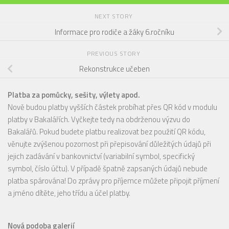
NEXT STORY
Informace pro rodiče a žáky 6.ročníku
PREVIOUS STORY
Rekonstrukce učeben
Platba za pomůcky, sešity, výlety apod.
Nově budou platby vyšších částek probíhat přes QR kód v modulu
platby v Bakalářích. Vyčkejte tedy na obdrženou výzvu do
Bakalářů. Pokud budete platbu realizovat bez použití QR kódu,
věnujte zvýšenou pozornost při přepisování důležitých údajů při
jejich zadávání v bankovnictví (variabilní symbol, specifický
symbol, číslo účtu). V případě špatně zapsaných údajů nebude
platba spárována! Do zprávy pro příjemce můžete připojit příjmení
a jméno dítěte, jeho třídu a účel platby.
Nová podoba galerií