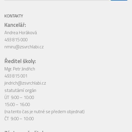
KONTAKTY
Kancelář:
Andrea Horáková
493 815 000
nmiru@zsvrchlabi.cz
Ředitel školy:
Mgr. Petr Jindřich
493 815 001
jindrich@zsvrchlabi.cz
statutární orgán
ÚT 9:00 – 10:00
15:00 – 16:00
(na tento čas je nutné se předem objednat)
ČT 9:00 – 10:00