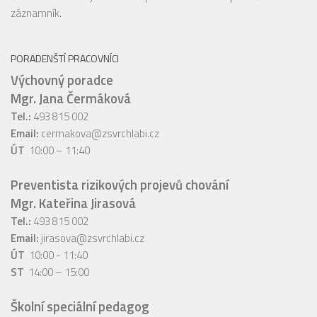
záznamník.
PORADENŠTÍ PRACOVNÍCI
Výchovný poradce
Mgr. Jana Čermáková
Tel.:
493 815 002
Email:
cermakova@zsvrchlabi.cz
ÚT
10:00 – 11:40
Preventista rizikových projevů chování
Mgr. Kateřina Jirasová
Tel.:
493 815 002
Email:
jirasova@zsvrchlabi.cz
ÚT
10:00 - 11:40
ST
14:00 – 15:00
Školní speciální pedagog