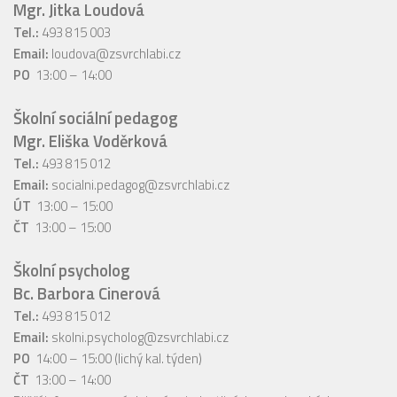
Mgr. Jitka Loudová
Tel.:
493 815 003
Email:
loudova@zsvrchlabi.cz
PO
13:00 – 14:00
Školní sociální pedagog
Mgr. Eliška Voděrková
Tel.:
493 815 012
Email:
socialni.pedagog@zsvrchlabi.cz
ÚT
13:00 – 15:00
ČT
13:00 – 15:00
Školní psycholog
Bc. Barbora Cinerová
Tel.:
493 815 012
Email:
skolni.psycholog@zsvrchlabi.cz
PO
14:00 – 15:00 (lichý kal. týden)
ČT
13:00 – 14:00