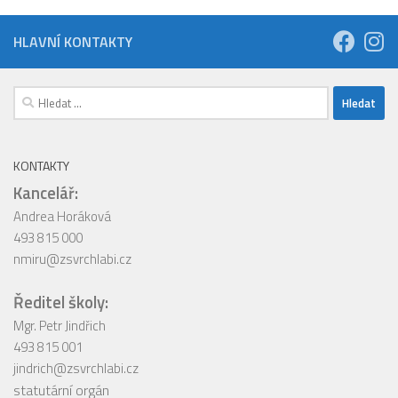
HLAVNÍ KONTAKTY
Vyhledávání
KONTAKTY
Kancelář:
Andrea Horáková
493 815 000
nmiru@zsvrchlabi.cz
Ředitel školy:
Mgr. Petr Jindřich
493 815 001
jindrich@zsvrchlabi.cz
statutární orgán