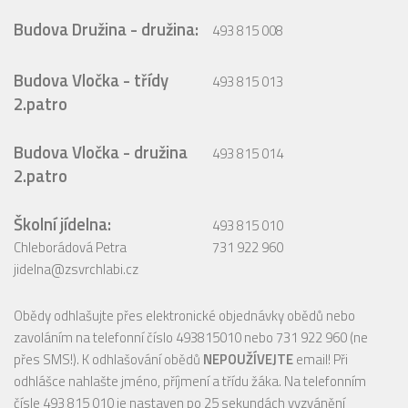
Budova Družina - družina:
493 815 008
Budova Vločka - třídy
493 815 013
2.patro
Budova Vločka - družina
493 815 014
2.patro
Školní jídelna:
493 815 010
Chleborádová Petra
731 922 960
jidelna@zsvrchlabi.cz
Obědy odhlašujte přes elektronické objednávky obědů nebo
zavoláním na telefonní číslo 493815010 nebo 731 922 960 (ne
přes SMS!). K odhlašování obědů
NEPOUŽÍVEJTE
email! Při
odhlášce nahlašte jméno, příjmení a třídu žáka. Na telefonním
čísle 493 815 010 je nastaven po 25 sekundách vyzvánění