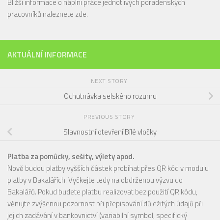
Bližší informace o náplni práce jednotlivých poradenských
pracovníků naleznete
zde
.
AKTUÁLNÍ INFORMACE
NEXT STORY
Ochutnávka selského rozumu
PREVIOUS STORY
Slavnostní otevření Bílé vločky
Platba za pomůcky, sešity, výlety apod.
Nově budou platby vyšších částek probíhat přes QR kód v modulu
platby v Bakalářích. Vyčkejte tedy na obdrženou výzvu do
Bakalářů. Pokud budete platbu realizovat bez použití QR kódu,
věnujte zvýšenou pozornost při přepisování důležitých údajů při
jejich zadávání v bankovnictví (variabilní symbol, specifický