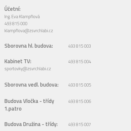
Účetní:
Ing. Eva Klampflová
493 815 000
klampflova@zsvrchlabi.cz
Sborovna hl. budova:
493 815 003
Kabinet TV:
493 815 004
sportovky@zsvrchlabi.cz
Sborovna vedl. budova:
493 815 005
Budova Vločka - třídy
493 815 006
1.patro
Budova Družina - třídy:
493 815 007