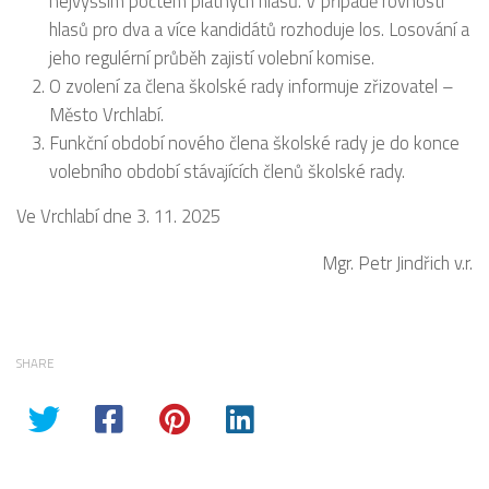
nejvyšším počtem platných hlasů. V případě rovnosti
hlasů pro dva a více kandidátů rozhoduje los. Losování a
jeho regulérní průběh zajistí volební komise.
O zvolení za člena školské rady informuje zřizovatel –
Město Vrchlabí.
Funkční období nového člena školské rady je do konce
volebního období stávajících členů školské rady.
Ve Vrchlabí dne 3. 11. 2025
Mgr. Petr Jindřich v.r.
SHARE