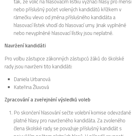
tak, že volič na hlasovacím lístku vyznačí hlasy pro menší
nebo příslušný počet volených kandidátů křížkem v
rámečku vlevo od jména příslušného kandidáta a
hlasovací lístek vhodí do hlasovací urny. Jinak vyplněné
nebo nevyplněné hlasovací lístky jsou neplatné.
Navržení kandidáti
Pro volbu zástupce zákonných zástupců žáků do školské
rady jsou navrženi tito kandidáti:
Daniela Urbanová
Kateřina Žluvová
Zpracování a zveřejnění výsledků voleb
Po skončení hlasování sečte volební komise odevzdané
platné hlasy pro navrženého kandidáta. Za zvoleného
člena školské rady se považuje příslušný kandidát s