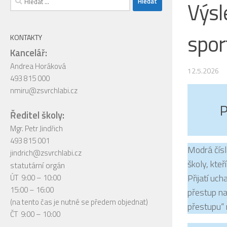
Výsl
spor
KONTAKTY
Kancelář:
Andrea Horáková
12.5.2026
493 815 000
nmiru@zsvrchlabi.cz
P
Ředitel školy:
Mgr. Petr Jindřich
493 815 001
Modrá čísla
jindrich@zsvrchlabi.cz
školy, kteř
statutární orgán
Přijatí uch
ÚT 9:00 – 10:00
15:00 – 16:00
přestup na
(na tento čas je nutné se předem objednat)
přestupu“ 
ČT 9:00 – 10:00