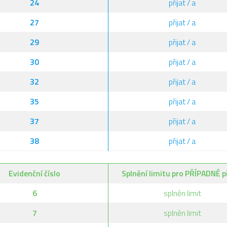
24
přijat / a
27
přijat / a
29
přijat / a
30
přijat / a
32
přijat / a
35
přijat / a
37
přijat / a
38
přijat / a
Evidenční číslo
Splnění limitu pro PŘÍPADNÉ př
6
splněn limit
7
splněn limit