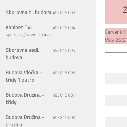
Ž
Sborovna hl. budova:
493 815 003
Kabinet TV:
493 815 004
Červená čís
sportovky@zsvrchlabi.cz
třídy 26/2
Sborovna vedl.
493 815 005
budova:
Budova Vločka -
493 815 006
třídy 1.patro
Budova Družina -
493 815 007
třídy:
Budova Družina -
493 815 008
družina: