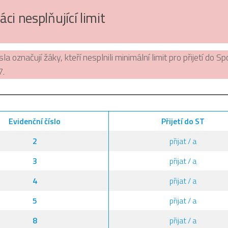
áci nesplňující limit
la označují žáky, kteří nesplnili minimální limit pro přijetí do Sp
7.
Evidenční číslo
Přijetí do ST
2
přijat / a
3
přijat / a
4
přijat / a
5
přijat / a
8
přijat / a