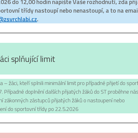
026 do 12,00 hodin napište Vaše rozhodnutí, zda při
ortovní třídy nastoupí nebo nenastoupí, a to na emai
@zsvrchlabi.cz
.
áci splňující limit
a – žáci, kteří splnili minimální limit pro případné přijetí do spor
7. Případné doplnění dalších přijatých žáků do ST proběhne ná
ní zákonných zástupců přijatých žáků o nastoupení nebo
ní do sportovní třídy po 22.5.2026