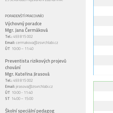
PORADENŠTÍ PRACOVNÍCI
Výchovný poradce
Mgr. Jana Čermáková
Tel.:
493 815 002
Email:
cermakova@zsvrchlabi.cz
ÚT
10:00 – 11:40
Preventista rizikových projevů
chování
Mgr. Kateřina Jirasová
Tel.:
493 815 002
Email:
jirasova@zsvrchlabi.cz
ÚT
10:00 - 11:40
ST
14:00 – 15:00
Školní speciální pedagog