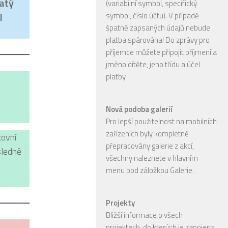
jatý
(variabilní symbol, specifický
l
symbol, číslo účtu). V případě
špatně zapsaných údajů nebude
platba spárována! Do zprávy pro
příjemce můžete připojit příjmení a
jméno dítěte, jeho třídu a účel
platby.
Nová podoba galerií
Pro lepší použitelnost na mobilních
zařízeních byly kompletně
tovní
přepracovány galerie z akcí,
sledně
všechny naleznete v hlavním
menu pod záložkou Galerie.
Projekty
Bližší informace o všech
projektech, do kterých je zapojena