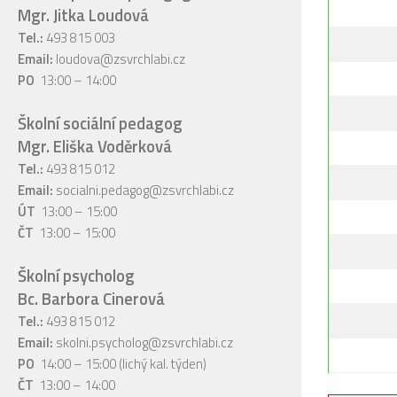
Mgr. Jitka Loudová
Tel.:
493 815 003
Email:
loudova@zsvrchlabi.cz
PO
13:00 – 14:00
Školní sociální pedagog
Mgr. Eliška Voděrková
Tel.:
493 815 012
Email:
socialni.pedagog@zsvrchlabi.cz
ÚT
13:00 – 15:00
ČT
13:00 – 15:00
Školní psycholog
Bc. Barbora Cinerová
Tel.:
493 815 012
Email:
skolni.psycholog@zsvrchlabi.cz
PO
14:00 – 15:00 (lichý kal. týden)
ČT
13:00 – 14:00