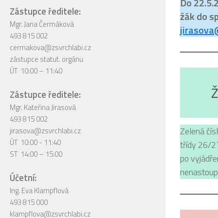
Do 22.5.2
Zástupce ředitele:
žák do sp
Mgr. Jana Čermáková
jirasova
493 815 002
cermakova@zsvrchlabi.cz
zástupce statut. orgánu
ÚT 10:00 – 11:40
Ž
Zástupce ředitele:
Mgr. Kateřina Jirasová
493 815 002
Zelená čísl
jirasova@zsvrchlabi.cz
ÚT 10:00 - 11:40
třídy 26/2
ST 14:00 – 15:00
po vyjádře
nenastoupe
Účetní:
Ing. Eva Klampflová
493 815 000
klampflova@zsvrchlabi.cz