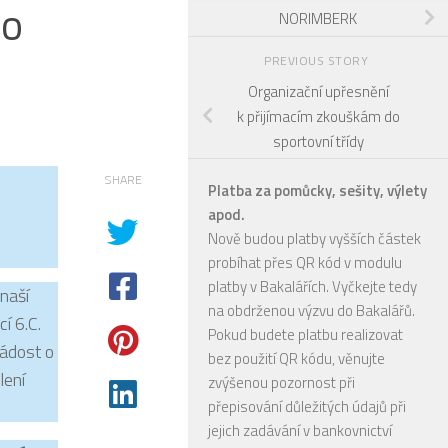
do
NORIMBERK
PREVIOUS STORY
Organizační upřesnění
k přijímacím zkouškám do
sportovní třídy
SHARE
Platba za pomůcky, sešity, výlety
apod.
Nově budou platby vyšších částek
probíhat přes QR kód v modulu
platby v Bakalářích. Vyčkejte tedy
 naší
na obdrženou výzvu do Bakalářů.
cí 6.C.
Pokud budete platbu realizovat
žádost o
bez použití QR kódu, věnujte
lení
zvýšenou pozornost při
přepisování důležitých údajů při
jejich zadávání v bankovnictví