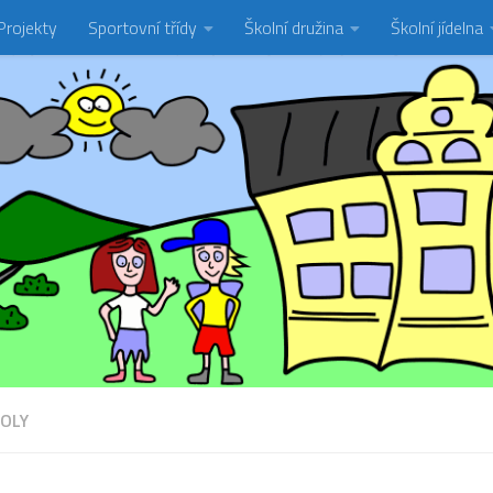
Projekty
Sportovní třídy
Školní družina
Školní jídelna
OLY