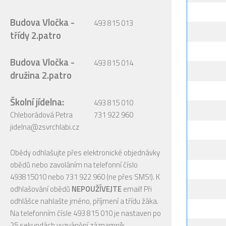
Budova Vločka -
493 815 013
třídy 2.patro
Budova Vločka -
493 815 014
družina 2.patro
Školní jídelna:
493 815 010
Chleborádová Petra
731 922 960
jidelna@zsvrchlabi.cz
Obědy odhlašujte přes elektronické objednávky
obědů nebo zavoláním na telefonní číslo
493815010 nebo 731 922 960 (ne přes SMS!). K
odhlašování obědů
NEPOUŽÍVEJTE
email! Při
odhlášce nahlašte jméno, příjmení a třídu žáka.
Na telefonním čísle 493 815 010 je nastaven po
25 sekundách vyzvánění záznamník.