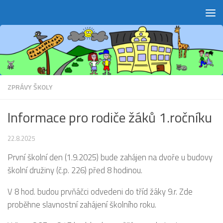
Skip to content
ZPRÁVY ŠKOLY
Informace pro rodiče žáků 1.ročníku
22.8.2025
První školní den (1.9.2025) bude zahájen na dvoře u budovy
školní družiny (č.p. 226) před 8 hodinou.
V 8 hod. budou prvňáčci odvedeni do tříd žáky 9.r. Zde
proběhne slavnostní zahájení školního roku.