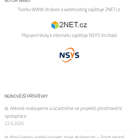
AUTOR WEBU
Tvorbu WWW stránek a webhosting zajišťuje
2NET.cz
Připojení školy k internetu zajišťuje
NSYS
Vrchlabí
NEJNOVĚJŠÍ PŘÍSPĚVKY
Aktivně realizujeme a účastníme se projektů přeshraniční
spolupráce
22.6.2026
Nový česko-polský projekt, nové zkušenosti – Sport nezná