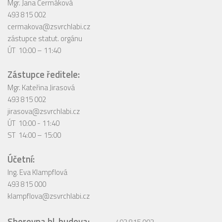
Mgr. Jana Čermáková
493 815 002
cermakova@zsvrchlabi.cz
zástupce statut. orgánu
ÚT 10:00 – 11:40
Zástupce ředitele:
Mgr. Kateřina Jirasová
493 815 002
jirasova@zsvrchlabi.cz
ÚT 10:00 - 11:40
ST 14:00 – 15:00
Účetní:
Ing. Eva Klampflová
493 815 000
klampflova@zsvrchlabi.cz
Sborovna hl. budova: