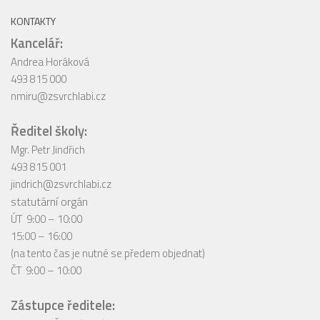
KONTAKTY
Kancelář:
Andrea Horáková
493 815 000
nmiru@zsvrchlabi.cz
Ředitel školy:
Mgr. Petr Jindřich
493 815 001
jindrich@zsvrchlabi.cz
statutární orgán
ÚT 9:00 – 10:00
15:00 – 16:00
(na tento čas je nutné se předem objednat)
ČT 9:00 – 10:00
Zástupce ředitele: