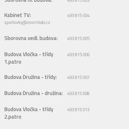
493 815 003
Kabinet TV:
493 815 004
sportovky@zsvrchlabi.cz
Sborovna vedl. budova:
493 815 005
Budova Vločka - třídy
493 815 006
1.patro
Budova Družina - třídy:
493 815 007
Budova Družina - družina:
493 815 008
Budova Vločka - třídy
493 815 013
2.patro