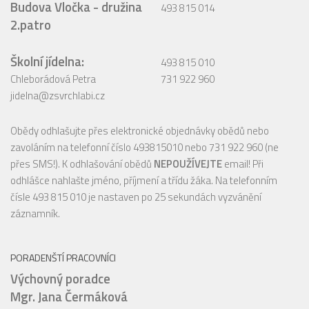
Budova Vločka - družina
493 815 014
2.patro
Školní jídelna:
493 815 010
Chleborádová Petra
731 922 960
jidelna@zsvrchlabi.cz
Obědy odhlašujte přes elektronické objednávky obědů nebo
zavoláním na telefonní číslo 493815010 nebo 731 922 960 (ne
přes SMS!). K odhlašování obědů
NEPOUŽÍVEJTE
email! Při
odhlášce nahlašte jméno, příjmení a třídu žáka. Na telefonním
čísle 493 815 010 je nastaven po 25 sekundách vyzvánění
záznamník.
PORADENŠTÍ PRACOVNÍCI
Výchovný poradce
Mgr. Jana Čermáková