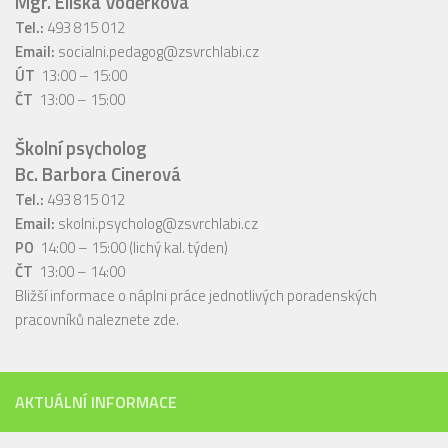
Mgr. Eliška Voděrková
Tel.:
493 815 012
Email:
socialni.pedagog@zsvrchlabi.cz
ÚT
13:00 – 15:00
ČT
13:00 – 15:00
Školní psycholog
Bc. Barbora Cinerová
Tel.:
493 815 012
Email:
skolni.psycholog@zsvrchlabi.cz
PO
14:00 – 15:00 (lichý kal. týden)
ČT
13:00 – 14:00
Bližší informace o náplni práce jednotlivých poradenských
pracovníků naleznete
zde
.
AKTUÁLNÍ INFORMACE