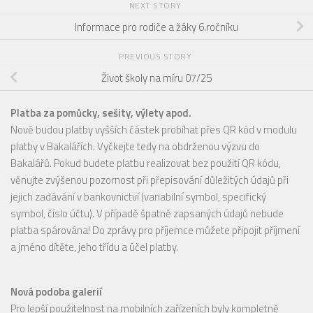
NEXT STORY
Informace pro rodiče a žáky 6.ročníku
PREVIOUS STORY
Život školy na míru 07/25
Platba za pomůcky, sešity, výlety apod.
Nově budou platby vyšších částek probíhat přes QR kód v modulu
platby v Bakalářích. Vyčkejte tedy na obdrženou výzvu do
Bakalářů. Pokud budete platbu realizovat bez použití QR kódu,
věnujte zvýšenou pozornost při přepisování důležitých údajů při
jejich zadávání v bankovnictví (variabilní symbol, specifický
symbol, číslo účtu). V případě špatně zapsaných údajů nebude
platba spárována! Do zprávy pro příjemce můžete připojit příjmení
a jméno dítěte, jeho třídu a účel platby.
Nová podoba galerií
Pro lepší použitelnost na mobilních zařízeních byly kompletně