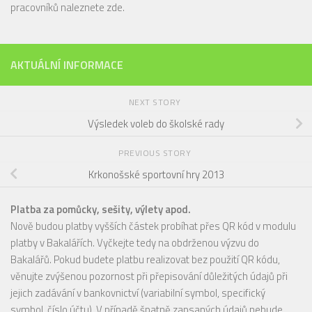
pracovníků naleznete
zde
.
AKTUÁLNÍ INFORMACE
NEXT STORY
Výsledek voleb do školské rady
PREVIOUS STORY
Krkonošské sportovní hry 2013
Platba za pomůcky, sešity, výlety apod.
Nově budou platby vyšších částek probíhat přes QR kód v modulu
platby v Bakalářích. Vyčkejte tedy na obdrženou výzvu do
Bakalářů. Pokud budete platbu realizovat bez použití QR kódu,
věnujte zvýšenou pozornost při přepisování důležitých údajů při
jejich zadávání v bankovnictví (variabilní symbol, specifický
symbol, číslo účtu). V případě špatně zapsaných údajů nebude