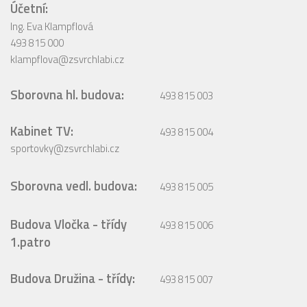
Účetní:
Ing. Eva Klampflová
493 815 000
klampflova@zsvrchlabi.cz
Sborovna hl. budova:
493 815 003
Kabinet TV:
493 815 004
sportovky@zsvrchlabi.cz
Sborovna vedl. budova:
493 815 005
Budova Vločka - třídy
493 815 006
1.patro
Budova Družina - třídy:
493 815 007