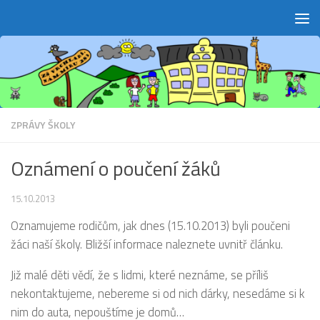
Skip to content
ZPRÁVY ŠKOLY
Oznámení o poučení žáků
15.10.2013
Oznamujeme rodičům, jak dnes (15.10.2013) byli poučeni
žáci naší školy. Bližší informace naleznete uvnitř článku.
Již malé děti vědí, že s lidmi, které neznáme, se příliš
nekontaktujeme, nebereme si od nich dárky, nesedáme si k
nim do auta, nepouštíme je domů…