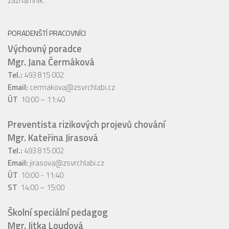
záznamník.
PORADENŠTÍ PRACOVNÍCI
Výchovný poradce
Mgr. Jana Čermáková
Tel.:
493 815 002
Email:
cermakova@zsvrchlabi.cz
ÚT
10:00 – 11:40
Preventista rizikových projevů chování
Mgr. Kateřina Jirasová
Tel.:
493 815 002
Email:
jirasova@zsvrchlabi.cz
ÚT
10:00 - 11:40
ST
14:00 – 15:00
Školní speciální pedagog
Mgr. Jitka Loudová