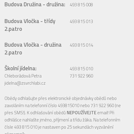
Budova Družina - družina:
493 815 008
Budova Vločka - třídy
493 815 013
2.patro
Budova Vločka - družina
493 815 014
2.patro
Školní jídelna:
493 815 010
Chleborádová Petra
731 922 960
jidelna@zsvrchlabi.cz
Obědy odhlašujte přes elektronické objednávky obědů nebo
zavoláním na telefonní číslo 493815010 nebo 731 922 960 (ne
přes SMS!). K odhlašování obědů
NEPOUŽÍVEJTE
email! Při
odhlášce nahlašte jméno, příjmení a třídu žáka. Na telefonním
čísle 493 815 010 je nastaven po 25 sekundách vyzvánění