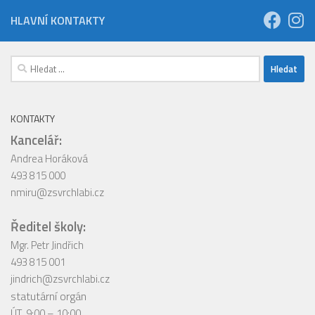
HLAVNÍ KONTAKTY
Vyhledávání
KONTAKTY
Kancelář:
Andrea Horáková
493 815 000
nmiru@zsvrchlabi.cz
Ředitel školy:
Mgr. Petr Jindřich
493 815 001
jindrich@zsvrchlabi.cz
statutární orgán
ÚT 9:00 – 10:00