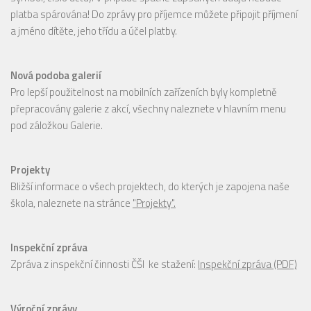
platba spárována! Do zprávy pro příjemce můžete připojit příjmení
a jméno dítěte, jeho třídu a účel platby.
Nová podoba galerií
Pro lepší použitelnost na mobilních zařízeních byly kompletně
přepracovány galerie z akcí, všechny naleznete v hlavním menu
pod záložkou Galerie.
Projekty
Bližší informace o všech projektech, do kterých je zapojena naše
škola, naleznete na stránce
"Projekty".
Inspekční zpráva
Zpráva z inspekční činnosti ČŠI ke stažení:
Inspekční zpráva (PDF)
Výroční zprávy