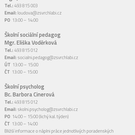
Tel.:
493 815 003
Email:
loudova@zsvrchlabi.cz
PO
13:00 – 14:00
Školní sociální pedagog
Mgr. Eliška Voděrková
Tel.:
493 815 012
Email:
socialni.pedagog@zsvrchlabi.cz
ÚT
13:00 – 15:00
ČT
13:00 – 15:00
Školní psycholog
Bc. Barbora Cinerová
Tel.:
493 815 012
Email:
skolni.psycholog@zsvrchlabi.cz
PO
14:00 – 15:00 (lichý kal. týden)
ČT
13:00 – 14:00
Bližší informace o náplni práce jednotlivých poradenských