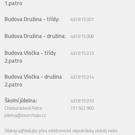
1.patro
Budova Družina - třídy:
493 815 007
Budova Družina - družina:
493 815 008
Budova Vločka - třídy
493 815 013
2.patro
Budova Vločka - družina
493 815 014
2.patro
Školní jídelna:
493 815 010
Chleborádová Petra
731 922 960
jidelna@zsvrchlabi.cz
Obědy odhlašujte přes elektronické objednávky obědů nebo