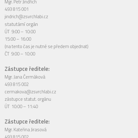
Mgr. Petr Jindřich
493 815 001
jindrich@zsvrchlabi.cz
statutární orgán
ÚT 9:00 – 10:00
15:00 – 16:00
(na tento čas je nutné se předem objednat)
ČT 9:00 – 10:00
Zástupce ředitele:
Mgr. Jana Čermáková
493 815 002
cermakova@zsvrchlabi.cz
zástupce statut. orgánu
ÚT 10:00 – 11:40
Zástupce ředitele:
Mgr. Kateřina Jirasová
493 815 002