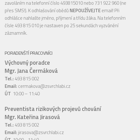
zavoláním na telefonní číslo 493815010 nebo 731 922 960 (ne
přes SMS!). K odhlašování obědů
NEPOUŽÍVEJTE
email! Při
odhlášce nahlašte jméno, příjmení a třídu žáka. Na telefonním
čísle 493 815 010 je nastaven po 25 sekundách vyzvánění
záznamník.
PORADENŠTÍ PRACOVNÍCI
Výchovný poradce
Mgr. Jana Čermáková
Tel.:
493 815 002
Email:
cermakova@zsvrchlabi.cz
ÚT
10:00 – 11:40
Preventista rizikových projevů chování
Mgr. Kateřina Jirasová
Tel.:
493 815 002
Email:
jirasova@zsvrchlabi.cz
ÚT
10:00 - 11:40