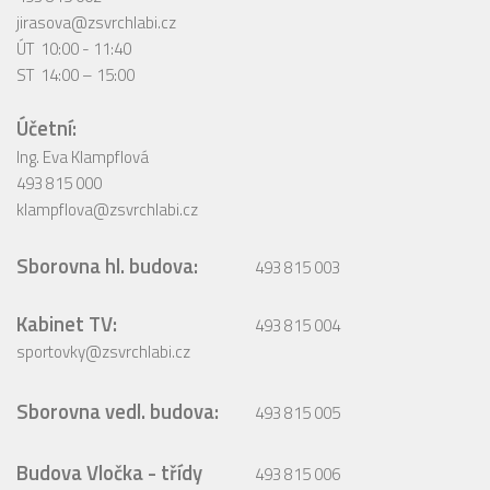
jirasova@zsvrchlabi.cz
ÚT 10:00 - 11:40
ST 14:00 – 15:00
Účetní:
Ing. Eva Klampflová
493 815 000
klampflova@zsvrchlabi.cz
Sborovna hl. budova:
493 815 003
Kabinet TV:
493 815 004
sportovky@zsvrchlabi.cz
Sborovna vedl. budova:
493 815 005
Budova Vločka - třídy
493 815 006