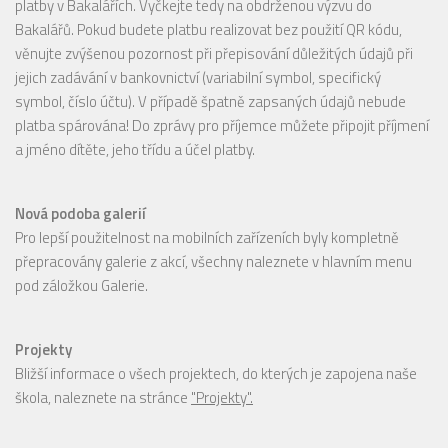
platby v Bakalářích. Vyčkejte tedy na obdrženou výzvu do
Bakalářů. Pokud budete platbu realizovat bez použití QR kódu,
věnujte zvýšenou pozornost při přepisování důležitých údajů při
jejich zadávání v bankovnictví (variabilní symbol, specifický
symbol, číslo účtu). V případě špatně zapsaných údajů nebude
platba spárována! Do zprávy pro příjemce můžete připojit příjmení
a jméno dítěte, jeho třídu a účel platby.
Nová podoba galerií
Pro lepší použitelnost na mobilních zařízeních byly kompletně
přepracovány galerie z akcí, všechny naleznete v hlavním menu
pod záložkou Galerie.
Projekty
Bližší informace o všech projektech, do kterých je zapojena naše
škola, naleznete na stránce
"Projekty".