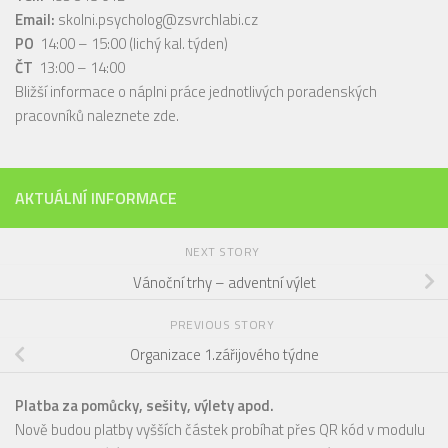
Email:
skolni.psycholog@zsvrchlabi.cz
PO
14:00 – 15:00 (lichý kal. týden)
ČT
13:00 – 14:00
Bližší informace o náplni práce jednotlivých poradenských
pracovníků naleznete
zde
.
AKTUÁLNÍ INFORMACE
NEXT STORY
Vánoční trhy – adventní výlet
PREVIOUS STORY
Organizace 1.zářijového týdne
Platba za pomůcky, sešity, výlety apod.
Nově budou platby vyšších částek probíhat přes QR kód v modulu