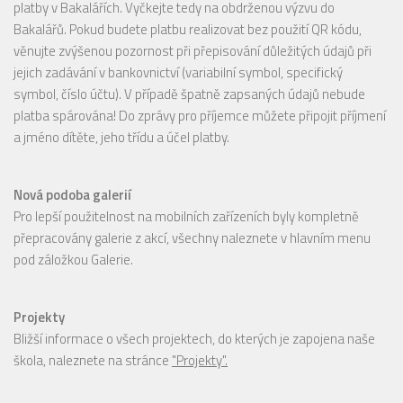
platby v Bakalářích. Vyčkejte tedy na obdrženou výzvu do
Bakalářů. Pokud budete platbu realizovat bez použití QR kódu,
věnujte zvýšenou pozornost při přepisování důležitých údajů při
jejich zadávání v bankovnictví (variabilní symbol, specifický
symbol, číslo účtu). V případě špatně zapsaných údajů nebude
platba spárována! Do zprávy pro příjemce můžete připojit příjmení
a jméno dítěte, jeho třídu a účel platby.
Nová podoba galerií
Pro lepší použitelnost na mobilních zařízeních byly kompletně
přepracovány galerie z akcí, všechny naleznete v hlavním menu
pod záložkou Galerie.
Projekty
Bližší informace o všech projektech, do kterých je zapojena naše
škola, naleznete na stránce
"Projekty".