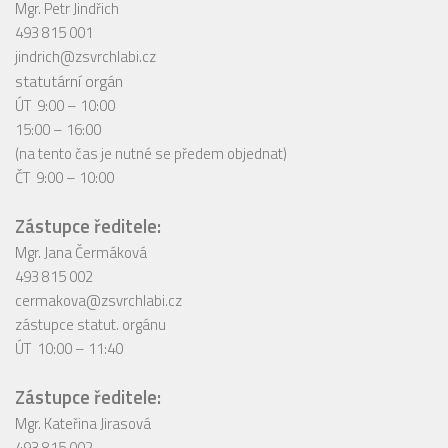
Mgr. Petr Jindřich
493 815 001
jindrich@zsvrchlabi.cz
statutární orgán
ÚT 9:00 – 10:00
15:00 – 16:00
(na tento čas je nutné se předem objednat)
ČT 9:00 – 10:00
Zástupce ředitele:
Mgr. Jana Čermáková
493 815 002
cermakova@zsvrchlabi.cz
zástupce statut. orgánu
ÚT 10:00 – 11:40
Zástupce ředitele:
Mgr. Kateřina Jirasová
493 815 002