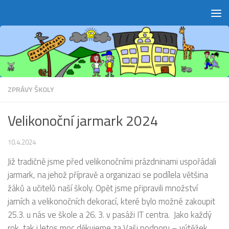
Skip to content
ZPRÁVY ŠKOLY
Velikonoční jarmark 2024
10.4.2024
Již tradičně jsme před velikonočními prázdninami uspořádali
jarmark, na jehož přípravě a organizaci se podílela většina
žáků a učitelů naší školy. Opět jsme připravili množství
jarních a velikonočních dekorací, které bylo možné zakoupit
25.3. u nás ve škole a 26. 3. v pasáži IT centra. Jako každý
rok, tak i letos moc děkujeme za Vaši podporu – výtěžek