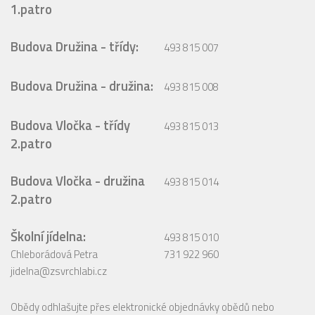
1.patro
Budova Družina - třídy:
493 815 007
Budova Družina - družina:
493 815 008
Budova Vločka - třídy
493 815 013
2.patro
Budova Vločka - družina
493 815 014
2.patro
Školní jídelna:
493 815 010
Chleborádová Petra
731 922 960
jidelna@zsvrchlabi.cz
Obědy odhlašujte přes elektronické objednávky obědů nebo