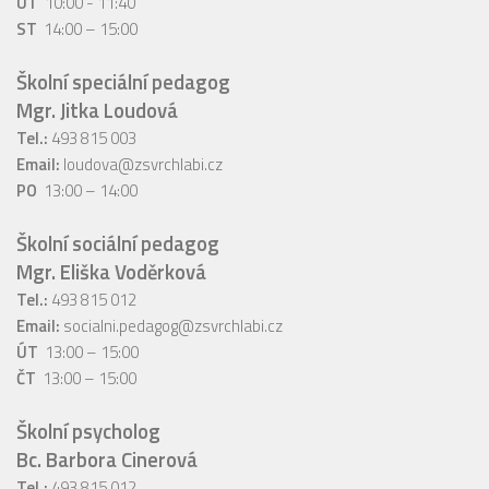
ÚT
10:00 - 11:40
ST
14:00 – 15:00
Školní speciální pedagog
Mgr. Jitka Loudová
Tel.:
493 815 003
Email:
loudova@zsvrchlabi.cz
PO
13:00 – 14:00
Školní sociální pedagog
Mgr. Eliška Voděrková
Tel.:
493 815 012
Email:
socialni.pedagog@zsvrchlabi.cz
ÚT
13:00 – 15:00
ČT
13:00 – 15:00
Školní psycholog
Bc. Barbora Cinerová
Tel.:
493 815 012