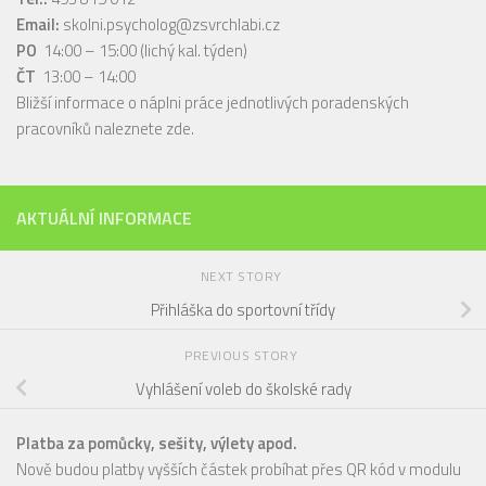
Email:
skolni.psycholog@zsvrchlabi.cz
PO
14:00 – 15:00 (lichý kal. týden)
ČT
13:00 – 14:00
Bližší informace o náplni práce jednotlivých poradenských
pracovníků naleznete
zde
.
AKTUÁLNÍ INFORMACE
NEXT STORY
Přihláška do sportovní třídy
PREVIOUS STORY
Vyhlášení voleb do školské rady
Platba za pomůcky, sešity, výlety apod.
Nově budou platby vyšších částek probíhat přes QR kód v modulu