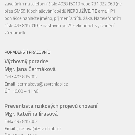
zavoláním na telefonní číslo 493815010 nebo 731 922 960 (ne
přes SMS!). K odhlašování obědů
NEPOUŽÍVEJTE
email! Při
odhlášce nahlašte jméno, příjmení a třídu žáka. Na telefonním
čísle 493 815 010 je nastaven po 25 sekundách vyzvánění
záznamník.
PORADENŠTÍ PRACOVNÍCI
Výchovný poradce
Mgr. Jana Čermáková
Tel.:
493 815 002
Email:
cermakova@zsvrchlabi.cz
ÚT
10:00 – 11:40
Preventista rizikových projevů chování
Mgr. Kateřina Jirasová
Tel.:
493 815 002
Email:
jirasova@zsvrchlabi.cz