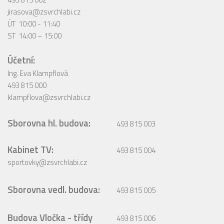
jirasova@zsvrchlabi.cz
ÚT 10:00 - 11:40
ST 14:00 – 15:00
Účetní:
Ing. Eva Klampflová
493 815 000
klampflova@zsvrchlabi.cz
Sborovna hl. budova:
493 815 003
Kabinet TV:
493 815 004
sportovky@zsvrchlabi.cz
Sborovna vedl. budova:
493 815 005
Budova Vločka - třídy
493 815 006