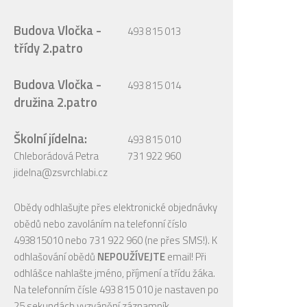
Budova Vločka -
493 815 013
třídy 2.patro
Budova Vločka -
493 815 014
družina 2.patro
Školní jídelna:
493 815 010
Chleborádová Petra
731 922 960
jidelna@zsvrchlabi.cz
Obědy odhlašujte přes elektronické objednávky
obědů nebo zavoláním na telefonní číslo
493815010 nebo 731 922 960 (ne přes SMS!). K
odhlašování obědů
NEPOUŽÍVEJTE
email! Při
odhlášce nahlašte jméno, příjmení a třídu žáka.
Na telefonním čísle 493 815 010 je nastaven po
25 sekundách vyzvánění záznamník.