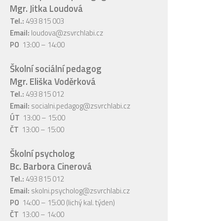
Mgr. Jitka Loudová
Tel.:
493 815 003
Email:
loudova@zsvrchlabi.cz
PO
13:00 – 14:00
Školní sociální pedagog
Mgr. Eliška Voděrková
Tel.:
493 815 012
Email:
socialni.pedagog@zsvrchlabi.cz
ÚT
13:00 – 15:00
ČT
13:00 – 15:00
Školní psycholog
Bc. Barbora Cinerová
Tel.:
493 815 012
Email:
skolni.psycholog@zsvrchlabi.cz
PO
14:00 – 15:00 (lichý kal. týden)
ČT
13:00 – 14:00