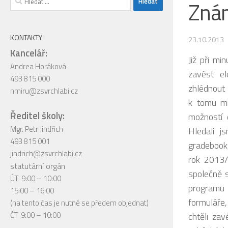
Znám
KONTAKTY
23.10.2013
Kancelář:
Již při mi
Andrea Horáková
zavést e
493 815 000
zhlédnout
nmiru@zsvrchlabi.cz
k tomu mi
Ředitel školy:
možností 
Mgr. Petr Jindřich
Hledali j
493 815 001
gradebook,
jindrich@zsvrchlabi.cz
rok 2013/
statutární orgán
společně s
ÚT 9:00 – 10:00
programu 
15:00 – 16:00
formuláře,
(na tento čas je nutné se předem objednat)
ČT 9:00 – 10:00
chtěli zav