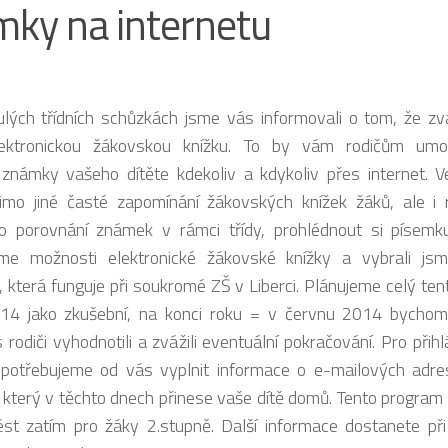
ky na internetu
nulých třídních schůzkách jsme vás informovali o tom, že z
lektronickou žákovskou knížku. To by vám rodičům umo
 známky vašeho dítěte kdekoliv a kdykoliv přes internet. 
mo jiné časté zapomínání žákovských knížek žáků, ale i r
o porovnání známek v rámci třídy, prohlédnout si písemku
sme možnosti elektronické žákovské knížky a vybrali js
 která funguje při soukromé ZŠ v Liberci. Plánujeme celý tent
14 jako zkušební, na konci roku = v červnu 2014 bychom
 rodiči vyhodnotili a zvážili eventuální pokračování. Pro přih
potřebujeme od vás vyplnit informace o e-mailových adr
 který v těchto dnech přinese vaše dítě domů. Tento progra
ést zatím pro žáky 2.stupně. Další informace dostanete při 