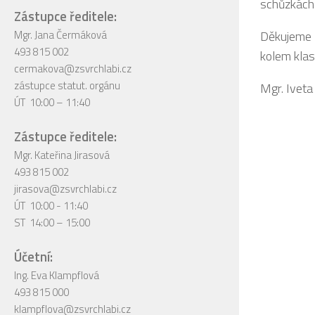
schůzkách 
Zástupce ředitele:
Mgr. Jana Čermáková
Děkujeme 
493 815 002
kolem klas
cermakova@zsvrchlabi.cz
zástupce statut. orgánu
Mgr. Iveta
ÚT 10:00 – 11:40
Zástupce ředitele:
Mgr. Kateřina Jirasová
493 815 002
jirasova@zsvrchlabi.cz
ÚT 10:00 - 11:40
ST 14:00 – 15:00
Účetní:
Ing. Eva Klampflová
493 815 000
klampflova@zsvrchlabi.cz