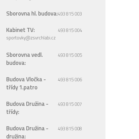
Sborovna hl. budova:
493 815 003
Kabinet TV:
493 815 004
sportovky@zsvrchlabi.cz
Sborovna vedl.
493 815 005
budova:
Budova Vločka -
493 815 006
třídy 1.patro
Budova Družina -
493 815 007
třídy:
Budova Družina -
493 815 008
družina: