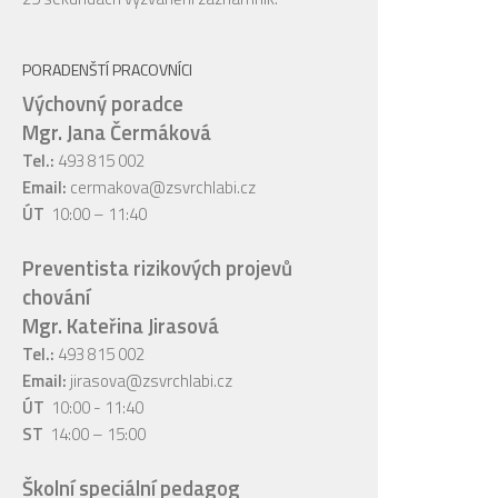
PORADENŠTÍ PRACOVNÍCI
Výchovný poradce
Mgr. Jana Čermáková
Tel.:
493 815 002
Email:
cermakova@zsvrchlabi.cz
ÚT
10:00 – 11:40
Preventista rizikových projevů
chování
Mgr. Kateřina Jirasová
Tel.:
493 815 002
Email:
jirasova@zsvrchlabi.cz
ÚT
10:00 - 11:40
ST
14:00 – 15:00
Školní speciální pedagog