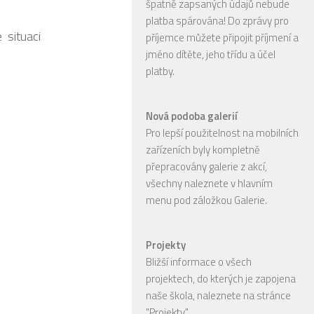
špatně zapsaných údajů nebude
platba spárována! Do zprávy pro
 situaci
příjemce můžete připojit příjmení a
jméno dítěte, jeho třídu a účel
platby.
Nová podoba galerií
Pro lepší použitelnost na mobilních
zařízeních byly kompletně
přepracovány galerie z akcí,
všechny naleznete v hlavním
menu pod záložkou Galerie.
Projekty
Bližší informace o všech
projektech, do kterých je zapojena
naše škola, naleznete na stránce
"Projekty".