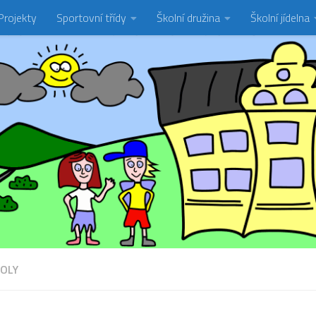
Projekty
Sportovní třídy
Školní družina
Školní jídelna
OLY