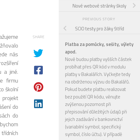
Nové webové stránky školy
PREVIOUS STORY
SCIO testy pro žáky 9.tříd
važujeme
SHARE
Platba za pomůcky, sešity, výlety
žňovalo
apod.
Vede nás
Nově budou platby vyšších částek
ozšíření
probíhat přes QR kód v modulu
 a jiné.
platby v Bakalářích. Vyčkejte tedy
me firmu
na obdrženou výzvu do Bakalářů.
o školní
Pokud budete platbu realizovat
bez použití QR kódu, věnujte
 projekt
zvýšenou pozornost při
lášení do
přepisování důležitých údajů při
esách do
jejich zadávání v bankovnictví
m bychom
(variabilní symbol, specifický
třídních
symbol, číslo účtu). V případě