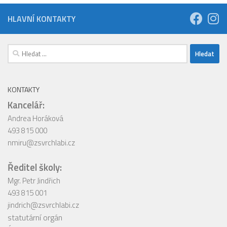
HLAVNÍ KONTAKTY
Vyhledávání
KONTAKTY
Kancelář:
Andrea Horáková
493 815 000
nmiru@zsvrchlabi.cz
Ředitel školy:
Mgr. Petr Jindřich
493 815 001
jindrich@zsvrchlabi.cz
statutární orgán