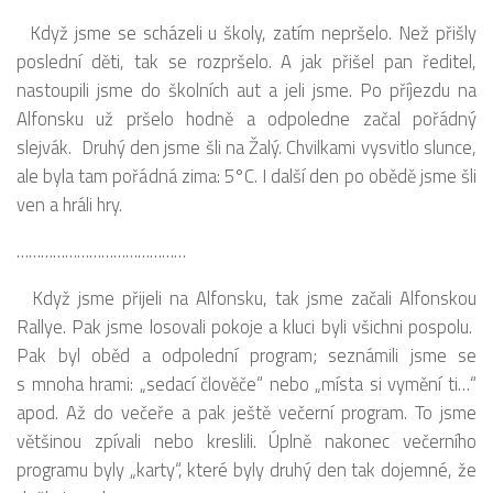
Když jsme se scházeli u školy, zatím nepršelo. Než přišly
poslední děti, tak se rozpršelo. A jak přišel pan ředitel,
nastoupili jsme do školních aut a jeli jsme. Po příjezdu na
Alfonsku už pršelo hodně a odpoledne začal pořádný
slejvák. Druhý den jsme šli na Žalý. Chvilkami vysvitlo slunce,
ale byla tam pořádná zima: 5°C. I další den po obědě jsme šli
ven a hráli hry.
……………………………………
Když jsme přijeli na Alfonsku, tak jsme začali Alfonskou
Rallye. Pak jsme losovali pokoje a kluci byli všichni pospolu.
Pak byl oběd a odpolední program; seznámili jsme se
s mnoha hrami: „sedací člověče“ nebo „místa si vymění ti…“
apod. Až do večeře a pak ještě večerní program. To jsme
většinou zpívali nebo kreslili. Úplně nakonec večerního
programu byly „karty“, které byly druhý den tak dojemné, že