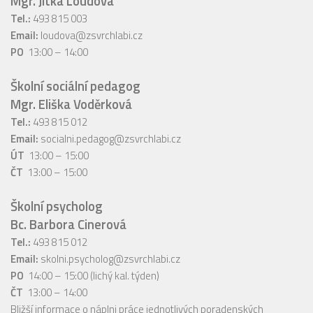
Mgr. Jitka Loudová
Tel.:
493 815 003
Email:
loudova@zsvrchlabi.cz
PO
13:00 – 14:00
Školní sociální pedagog
Mgr. Eliška Voděrková
Tel.:
493 815 012
Email:
socialni.pedagog@zsvrchlabi.cz
ÚT
13:00 – 15:00
ČT
13:00 – 15:00
Školní psycholog
Bc. Barbora Cinerová
Tel.:
493 815 012
Email:
skolni.psycholog@zsvrchlabi.cz
PO
14:00 – 15:00 (lichý kal. týden)
ČT
13:00 – 14:00
Bližší informace o náplni práce jednotlivých poradenských