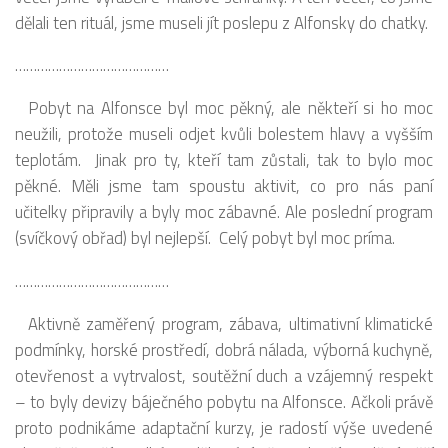
dělali ten rituál, jsme museli jít poslepu z Alfonsky do chatky.
……………………………………
Pobyt na Alfonsce byl moc pěkný, ale někteří si ho moc
neužili, protože museli odjet kvůli bolestem hlavy a vyšším
teplotám. Jinak pro ty, kteří tam zůstali, tak to bylo moc
pěkné. Měli jsme tam spoustu aktivit, co pro nás paní
učitelky připravily a byly moc zábavné. Ale poslední program
(svíčkový obřad) byl nejlepší. Celý pobyt byl moc príma.
……………………………………
Aktivně zaměřený program, zábava, ultimativní klimatické
podmínky, horské prostředí, dobrá nálada, výborná kuchyně,
otevřenost a vytrvalost, soutěžní duch a vzájemný respekt
– to byly devizy báječného pobytu na Alfonsce. Ačkoli právě
proto podnikáme adaptační kurzy, je radostí výše uvedené