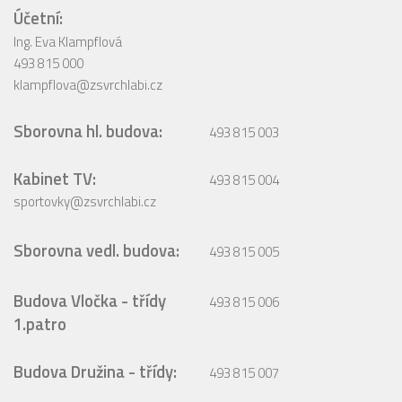
Účetní:
Ing. Eva Klampflová
493 815 000
klampflova@zsvrchlabi.cz
Sborovna hl. budova:
493 815 003
Kabinet TV:
493 815 004
sportovky@zsvrchlabi.cz
Sborovna vedl. budova:
493 815 005
Budova Vločka - třídy
493 815 006
1.patro
Budova Družina - třídy:
493 815 007