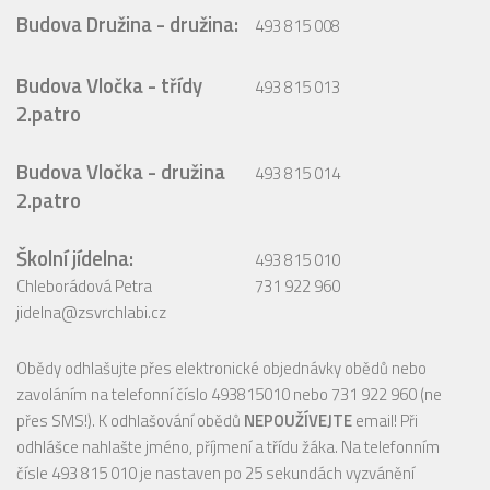
Budova Družina - družina:
493 815 008
Budova Vločka - třídy
493 815 013
2.patro
Budova Vločka - družina
493 815 014
2.patro
Školní jídelna:
493 815 010
Chleborádová Petra
731 922 960
jidelna@zsvrchlabi.cz
Obědy odhlašujte přes elektronické objednávky obědů nebo
zavoláním na telefonní číslo 493815010 nebo 731 922 960 (ne
přes SMS!). K odhlašování obědů
NEPOUŽÍVEJTE
email! Při
odhlášce nahlašte jméno, příjmení a třídu žáka. Na telefonním
čísle 493 815 010 je nastaven po 25 sekundách vyzvánění