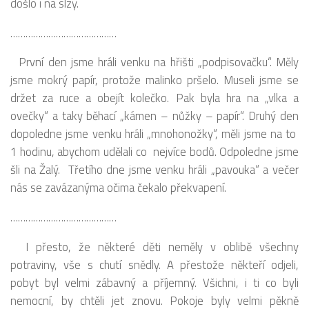
došlo i na slzy.
……………………………………
První den jsme hráli venku na hřišti „podpisovačku“. Měly
jsme mokrý papír, protože malinko pršelo. Museli jsme se
držet za ruce a obejít kolečko. Pak byla hra na „vlka a
ovečky“ a taky běhací „kámen – nůžky – papír“. Druhý den
dopoledne jsme venku hráli „mnohonožky“, měli jsme na to
1 hodinu, abychom udělali co nejvíce bodů. Odpoledne jsme
šli na Žalý. Třetího dne jsme venku hráli „pavouka“ a večer
nás se zavázanýma očima čekalo překvapení.
……………………………………
I přesto, že některé děti neměly v oblibě všechny
potraviny, vše s chutí snědly. A přestože někteří odjeli,
pobyt byl velmi zábavný a příjemný. Všichni, i ti co byli
nemocní, by chtěli jet znovu. Pokoje byly velmi pěkně