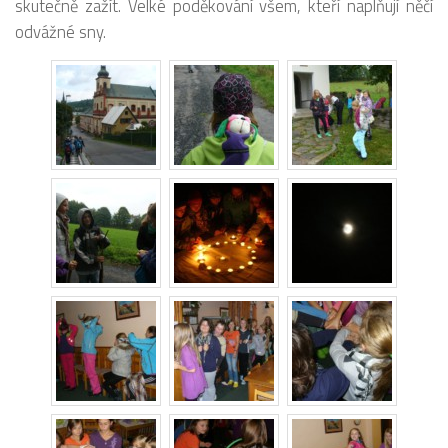
skutečně zažít. Velké poděkování všem, kteří naplňují něčí
odvážné sny.