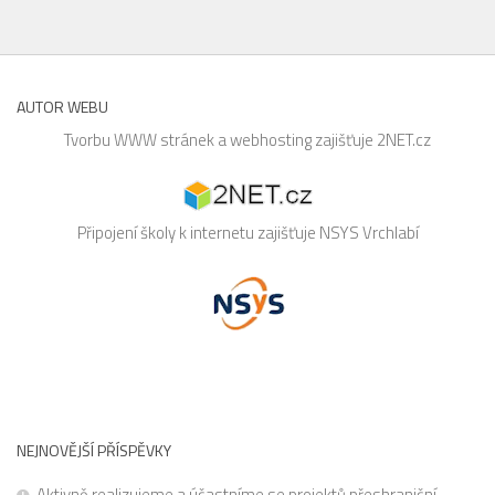
AUTOR WEBU
Tvorbu WWW stránek a webhosting zajišťuje
2NET.cz
Připojení školy k internetu zajišťuje
NSYS
Vrchlabí
NEJNOVĚJŠÍ PŘÍSPĚVKY
Aktivně realizujeme a účastníme se projektů přeshraniční