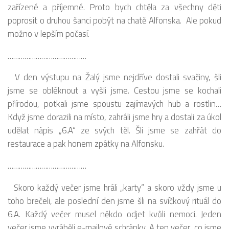
zařízené a příjemné. Proto bych chtěla za všechny děti
poprosit o druhou šanci pobýt na chatě Alfonska. Ale pokud
možno v lepším počasí.
……………………………………
V den výstupu na Žalý jsme nejdříve dostali svačiny, šli
jsme se obléknout a vyšli jsme. Cestou jsme se kochali
přírodou, potkali jsme spoustu zajímavých hub a rostlin…
Když jsme dorazili na místo, zahráli jsme hry a dostali za úkol
udělat nápis „6.A“ ze svých těl. Šli jsme se zahřát do
restaurace a pak honem zpátky na Alfonsku.
……………………………………
Skoro každý večer jsme hráli „karty“ a skoro vždy jsme u
toho brečeli, ale poslední den jsme šli na svíčkový rituál do
6.A. Každý večer musel někdo odjet kvůli nemoci. Jeden
večer jsme vyráběli e-mailové schránky. A ten večer, co jsme