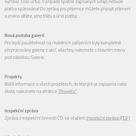
symbol, číslo účtu). V případě špatně zapsaných údajů nebude
platba spárována! Do zprávy pro příjemce můžete připojit příjmení
a jméno dítěte, jeho třídu a účel platby.
Nová podoba galerií
Pro lepší použitelnost na mobilních zařízeních byly kompletně
přepracovány galerie z akcí, všechny naleznete v hlavním menu
pod záložkou Galerie.
Projekty
Bližší informace o všech projektech, do kterých je zapojena naše
škola, naleznete na stránce
"Projekty".
Inspekční zpráva
Zpráva z inspekční činnosti ČŠI ke stažení:
Inspekční zpráva (PDF)