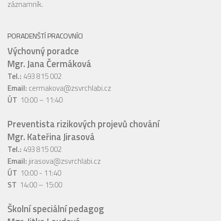
záznamník.
PORADENŠTÍ PRACOVNÍCI
Výchovný poradce
Mgr. Jana Čermáková
Tel.:
493 815 002
Email:
cermakova@zsvrchlabi.cz
ÚT
10:00 – 11:40
Preventista rizikových projevů chování
Mgr. Kateřina Jirasová
Tel.:
493 815 002
Email:
jirasova@zsvrchlabi.cz
ÚT
10:00 - 11:40
ST
14:00 – 15:00
Školní speciální pedagog