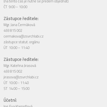
(na tento čas je nutné se předem objednat)
ČT 9:00 – 10:00
Zástupce ředitele:
Mgr. Jana Čermáková
493 815 002
cermakova@zsvrchlabi.cz
zástupce statut. orgánu
ÚT 10:00 – 11:40
Zástupce ředitele:
Mgr. Kateřina Jirasová
493 815 002
jirasova@zsvrchlabi.cz
ÚT 10:00 - 11:40
ST 14:00 – 15:00
Účetní:
Ing. Eva Klampflová