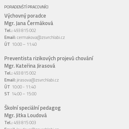
PORADENŠTÍ PRACOVNÍCI
Výchovný poradce
Mgr. Jana Čermáková
Tel.:
493 815 002
Email:
cermakova@zsvrchlabi.cz
ÚT
10:00 – 11:40
Preventista rizikových projevů chování
Mgr. Kateřina Jirasová
Tel.:
493 815 002
Email:
jirasova@zsvrchlabi.cz
ÚT
10:00 - 11:40
ST
14:00 – 15:00
Školní speciální pedagog
Mgr. Jitka Loudová
Tel.:
493 815 003