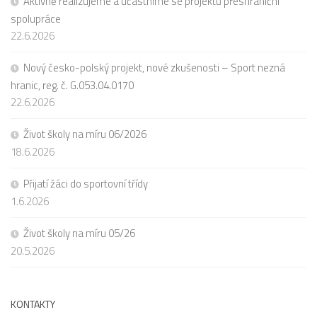
Aktivně realizujeme a účastníme se projektů přeshraniční
spolupráce
22.6.2026
Nový česko-polský projekt, nové zkušenosti – Sport nezná
hranic, reg. č. G.053.04.0170
22.6.2026
Život školy na míru 06/2026
18.6.2026
Přijatí žáci do sportovní třídy
1.6.2026
Život školy na míru 05/26
20.5.2026
KONTAKTY