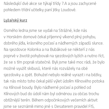
Následující dvě akce se týkají třídy 7.A a jsou zachycené
pohledem třídní učitelky paní Jitky Loudové.
Lyžařský kurz
Osmého ledna jsme se vydali na Strážné, kde nás
v Horském domově čekal příjemný víkend plný pohybu,
dobrého jídla, krásného počasí a nádherných západů slunce.
Na sjezdovce Kolonka a na Bubákově se někteří z nás
poprvé v životě pohybovali na sjezdových lyžích a nutno říct,
že se s tím poprali statečně. Byli jsme také moc rádi, že bylo
možné využít skibusů, které nás rozvážely na obě
sjezdovky a zpět. Bohužel nebylo reálné vyrazit i na běžky,
tak nás místo toho čekal pěší výlet údolím Klínového potoka
na Klínové boudy. Bylo nádherné počasí a pohled od
Klínových bud do údolí nám byl odměnou za občas trochu
obtížnější terén. Během odpočinkových večerních aktivit
jsme se seznámili mimo jiné s Desaterem pravidel FIS,