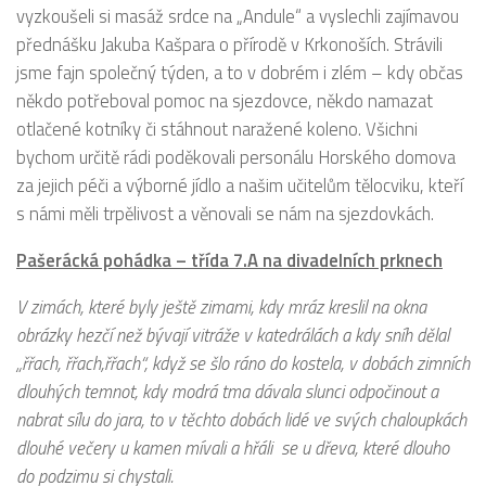
vyzkoušeli si masáž srdce na „Andule“ a vyslechli zajímavou
přednášku Jakuba Kašpara o přírodě v Krkonoších. Strávili
jsme fajn společný týden, a to v dobrém i zlém – kdy občas
někdo potřeboval pomoc na sjezdovce, někdo namazat
otlačené kotníky či stáhnout naražené koleno. Všichni
bychom určitě rádi poděkovali personálu Horského domova
za jejich péči a výborné jídlo a našim učitelům tělocviku, kteří
s námi měli trpělivost a věnovali se nám na sjezdovkách.
Pašerácká pohádka – třída 7.A na divadelních prknech
V zimách, které byly ještě zimami, kdy mráz kreslil na okna
obrázky hezčí než bývají vitráže v katedrálách a kdy sníh dělal
„řřach, řřach,řřach“, když se šlo ráno do kostela, v dobách zimních
dlouhých temnot, kdy modrá tma dávala slunci odpočinout a
nabrat sílu do jara, to v těchto dobách lidé ve svých chaloupkách
dlouhé večery u kamen mívali a hřáli se u dřeva, které dlouho
do podzimu si chystali.