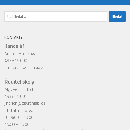
Vyhledávání
KONTAKTY
Kancelář:
Andrea Horáková
493 815 000
nmiru@zsvrchlabi.cz
Ředitel školy:
Mgr. Petr Jindřich
493 815 001
jindrich@zsvrchlabi.cz
statutární orgán
ÚT 9:00 – 10:00
15:00 – 16:00