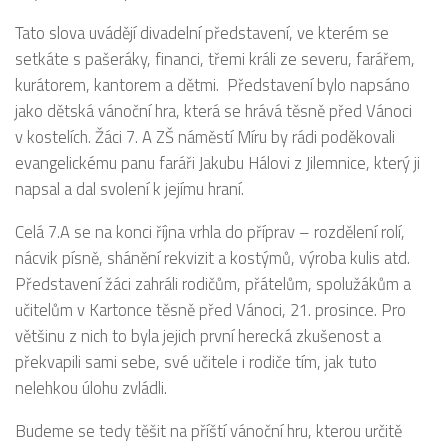
Tato slova uvádějí divadelní představení, ve kterém se
setkáte s pašeráky, financi, třemi králi ze severu, farářem,
kurátorem, kantorem a dětmi. Představení bylo napsáno
jako dětská vánoční hra, která se hrává těsně před Vánoci
v kostelích. Žáci 7. A ZŠ náměstí Míru by rádi poděkovali
evangelickému panu faráři Jakubu Hálovi z Jilemnice, který ji
napsal a dal svolení k jejímu hraní.
Celá 7.A se na konci října vrhla do příprav – rozdělení rolí,
nácvik písně, shánění rekvizit a kostýmů, výroba kulis atd.
Představení žáci zahráli rodičům, přátelům, spolužákům a
učitelům v Kartonce těsně před Vánoci, 21. prosince. Pro
většinu z nich to byla jejich první herecká zkušenost a
překvapili sami sebe, své učitele i rodiče tím, jak tuto
nelehkou úlohu zvládli.
Budeme se tedy těšit na příští vánoční hru, kterou určitě