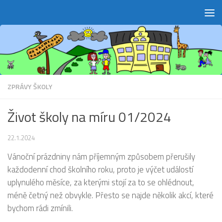
Skip to content
ZPRÁVY ŠKOLY
Život školy na míru 01/2024
22.1.2024
Vánoční prázdniny nám příjemným způsobem přerušily
každodenní chod školního roku, proto je výčet událostí
uplynulého měsíce, za kterými stojí za to se ohlédnout,
méně četný než obvykle. Přesto se najde několik akcí, které
bychom rádi zmínili.