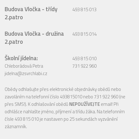
Budova Vločka - třídy
493 815 013
2.patro
Budova Vločka - družina
493 815 014
2.patro
Školní jídelna:
493 815 010
Chleborádová Petra
731 922 960
jidelna@zsvrchlabi.cz
Obědy odhlašujte přes elektronické objednávky obědů nebo
zavoláním na telefonní číslo 493815010 nebo 731 922 960 (ne
přes SMS!). K odhlašování obědů
NEPOUŽÍVEJTE
email! Při
odhlášce nahlašte jméno, příjmení a třídu žáka. Na telefonním
čísle 493 815 010 je nastaven po 25 sekundách vyzvánění
záznamník.