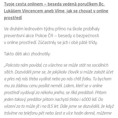
Tvoje cesta onlinem – beseda vedená poručíkem Bc.
Lukášem Vincencem aneb Víme, jak se chovat v online
prostředí
Ve druhém lednovém týdnu přímo na škole probíhaly
preventivní akce Policie ČR – besedy o bezpečnosti
v online prostředí. Zúčastnily se jich i obě páté třídy.
Takto děti akci zhodnotily:
„Policista nám povídal, co všechno se může stát na sociálních
sítích. Dozvěděli jsme se, že jakýkoliv člověk si může založit účet
a přes něj nás třeba vydírat nebo po nás chtít fotku. Tu bychom
mu za žádnou cenu posílat neměli. Lidem, kteří se v online
prostředí vydávají za někoho jiného, se říká predátoři. Přitom
jeden takový predátor přitom nachytá třeba i 4000 lidí. Do
vězení za to může jít i na 8,5 let. Dále jsme se dozvěděli, že když
trávíme na telefonu pět nebo šest a více hodin denně, můžeme