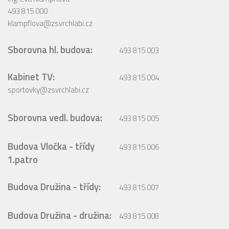
493 815 000
klampflova@zsvrchlabi.cz
Sborovna hl. budova:
493 815 003
Kabinet TV:
493 815 004
sportovky@zsvrchlabi.cz
Sborovna vedl. budova:
493 815 005
Budova Vločka - třídy
493 815 006
1.patro
Budova Družina - třídy:
493 815 007
Budova Družina - družina:
493 815 008