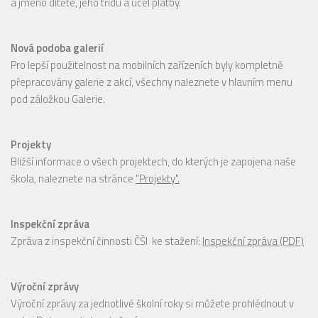
a jméno dítěte, jeho třídu a účel platby.
Nová podoba galerií
Pro lepší použitelnost na mobilních zařízeních byly kompletně
přepracovány galerie z akcí, všechny naleznete v hlavním menu
pod záložkou Galerie.
Projekty
Bližší informace o všech projektech, do kterých je zapojena naše
škola, naleznete na stránce
"Projekty".
Inspekční zpráva
Zpráva z inspekční činnosti ČŠI ke stažení:
Inspekční zpráva (PDF)
Výroční zprávy
Výroční zprávy za jednotlivé školní roky si můžete prohlédnout v