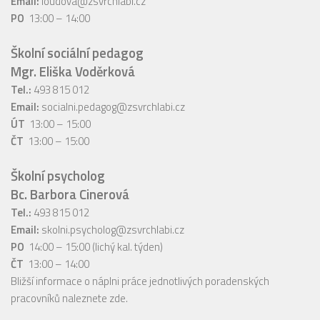
Email:
loudova@zsvrchlabi.cz
PO
13:00 – 14:00
Školní sociální pedagog
Mgr. Eliška Voděrková
Tel.:
493 815 012
Email:
socialni.pedagog@zsvrchlabi.cz
ÚT
13:00 – 15:00
ČT
13:00 – 15:00
Školní psycholog
Bc. Barbora Cinerová
Tel.:
493 815 012
Email:
skolni.psycholog@zsvrchlabi.cz
PO
14:00 – 15:00 (lichý kal. týden)
ČT
13:00 – 14:00
Bližší informace o náplni práce jednotlivých poradenských
pracovníků naleznete
zde
.